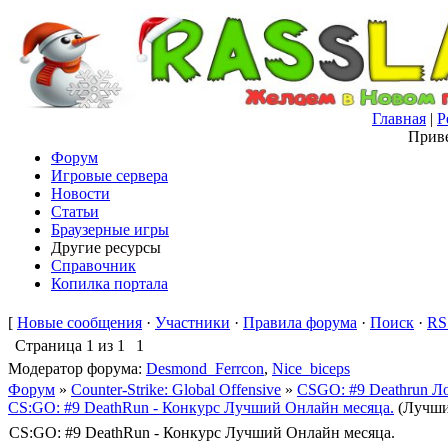
Главная
|
Р
Приве
Форум
Игровые сервера
Новости
Статьи
Браузерные игры
Другие ресурсы
Справочник
Копилка портала
[
Новые сообщения
·
Участники
·
Правила форума
·
Поиск
·
RS
Страница
1
из
1
1
Модератор форума:
Desmond_Ferrcon
,
Nice_biceps
Форум
»
Counter-Strike: Global Offensive
»
CSGO: #9 Deathrun Ло
CS:GO: #9 DeathRun - Конкурс Лучший Онлайн месяца.
(Лучши
CS:GO: #9 DeathRun - Конкурс Лучший Онлайн месяца.