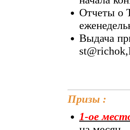
Отчеты о 
еженедель
Выдача при
st@richok
Призы :
1-ое место
на месяц.