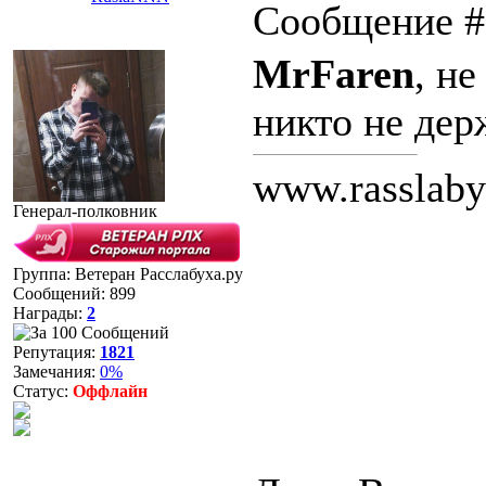
Сообщение 
MrFaren
, не
никто не дер
www.rasslaby
Генерал-полковник
Группа: Ветеран Расслабуха.ру
Сообщений:
899
Награды:
2
Репутация:
1821
Замечания:
0%
Статус:
Оффлайн