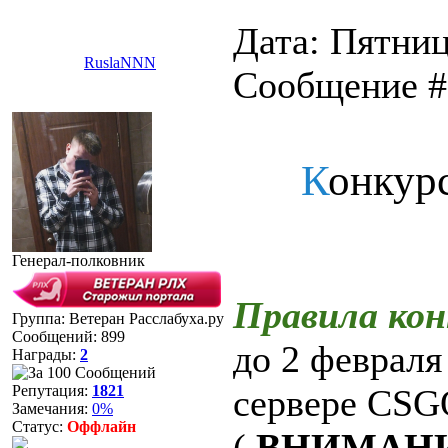
Дата: Пятница
RuslaNNN
Сообщение 
К
онкур
Генерал-полковник
Правила кон
Группа: Ветеран Расслабуха.ру
Сообщений:
899
до 2 февраля
Награды:
2
Репутация:
1821
сервере CSGO
Замечания:
0%
Статус:
Оффлайн
(
ВНИМАНИ