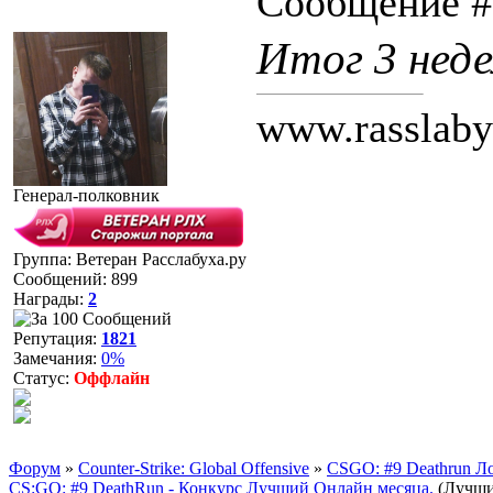
Сообщение 
Итог 3 неде
www.rasslaby
Генерал-полковник
Группа: Ветеран Расслабуха.ру
Сообщений:
899
Награды:
2
Репутация:
1821
Замечания:
0%
Статус:
Оффлайн
Форум
»
Counter-Strike: Global Offensive
»
CSGO: #9 Deathrun Ло
CS:GO: #9 DeathRun - Конкурс Лучший Онлайн месяца.
(Лучши