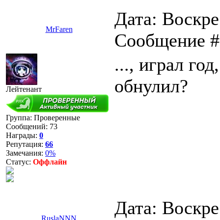
Дата: Воскрес
MrFaren
Сообщение 
..., играл го
обнулил?
Лейтенант
Группа: Проверенные
Сообщений:
73
Награды:
0
Репутация:
66
Замечания:
0%
Статус:
Оффлайн
Дата: Воскрес
RuslaNNN