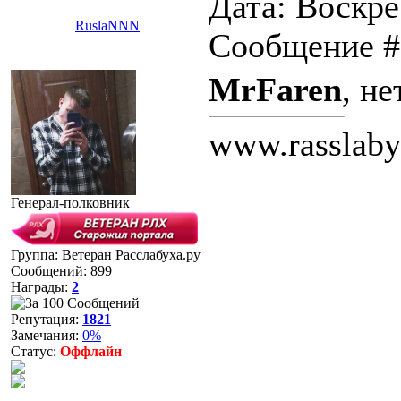
Дата: Воскрес
RuslaNNN
Сообщение 
MrFaren
, не
www.rasslaby
Генерал-полковник
Группа: Ветеран Расслабуха.ру
Сообщений:
899
Награды:
2
Репутация:
1821
Замечания:
0%
Статус:
Оффлайн