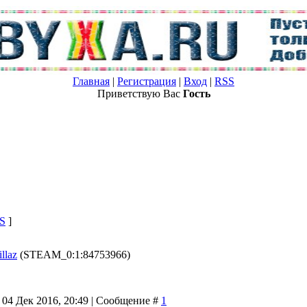
Главная
|
Регистрация
|
Вход
|
RSS
Приветствую Вас
Гость
S
]
llaz
(STEAM_0:1:84753966)
 04 Дек 2016, 20:49 | Сообщение #
1