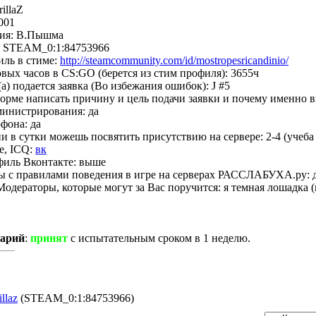
illaZ
001
ния: В.Пышма
 STEAM_0:1:84753966
иль в стиме:
http://steamcommunity.com/id/mostropesricandinio/
овых часов в CS:GO (берется из стим профиля): 3655ч
(а) подается заявка (Во избежания ошибок): J #5
форме написать причину и цель подачи заявки и почему именно в
министрирования: да
фона: да
и в сутки можешь посвятить присутствию на сервере: 2-4 (учеба 
e, ICQ:
вк
филь Вконтакте: выше
ы с правилами поведения в игре на серверах РАССЛАБУХА.ру: 
одераторы, которые могут за Вас поручится: я темная лошадка (
тарий
:
принят
с испытательным сроком в 1 неделю.
llaz
(STEAM_0:1:84753966)