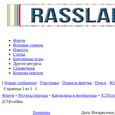
Форум
Игровые сервера
Новости
Статьи
Браузерные игры
Другие ресурсы
Справочник
Копилка портала
[
Новые сообщения
·
Участники
·
Правила форума
·
Поиск
·
RS
Страница
1
из
1
1
Форум
»
Ресурсы портала
»
Кандидаты в модераторы
»
[C5]Gori
[C5]Gorillaz
Dongerino
Дата: Воскресенье,