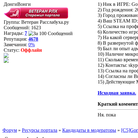
ДонгиВонги
1) Ник в ИГРЕ: Gor
2) Год рождения: 2
3) Город прожива
4) Ваш STEAM ID:
Группа: Ветеран Расслабуха.ру
5) Ссылка на проф
Сообщений:
1623
6) Количество игр
Награды:
7
7) На какой сервер
Репутация:
4678
8) В развернутой 
Замечания:
0%
9) Был ли опыт ад
Статус:
Оффлайн
10) Наличие микро
11) Сколько времен
12) Контакты: skyp
13) Ссылка на про
14) Согласны ли В
15) Действующие М
Исходная заявка.
Краткий коммен
Ня. пока
Форум
»
Ресурсы портала
»
Кандидаты в модераторы
»
[C5]Gori