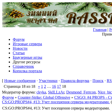
Главная
|
Р
Приве
Форум
Игровые сервера
Новости
Статьи
Браузерные игры
Другие ресурсы
Справочник
Копилка портала
[
Новые сообщения
·
Участники
·
Правила форума
·
Поиск
·
RS
Страница
18
из
18
«
1
2
…
16
17
18
Модератор форума:
ckyka
,
SkILLzAr
,
Desmond_Ferrcon
,
Nice_bic
Форум
»
Counter-Strike: Global Offensive
»
CSGO: #4 PROPS - С
CS:GO:PROPS#4, #13: Учет посещения сервера модераторами.
CS:GO:PROPS#4, #13: Учет посещения сервера модераторами.