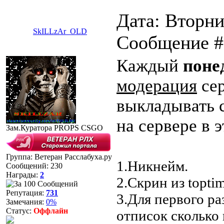
Дата: Вторник
SkILLzAr_OLD
Сообщение 
Каждый
поне
модерация
се
выкладывать 
на сервере в э
Зам.Куратора PROPS CSGO
Группа: Ветеран Расслабуха.ру
1.Никнейм.
Сообщений:
230
Награды:
2
2.Скрин из toptim
Репутация:
731
3.Для первого ра
Замечания:
0%
Статус:
Оффлайн
отписок сколько 