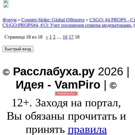
Форум
»
Counter-Strike: Global Offensive
»
CSGO: #4 PROPS - С
CS:GO:PROPS#4, #13: Учет посещения сервера модераторами.
Страница
18
из
18
«
1
2
…
16
17
18
Расслабуха.ру
2026 |
©
Идея - VamPiro
|
©
12+. Заходя на портал,
Вы обязаны прочитать и
принять
правила