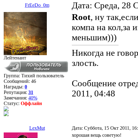
Дата: Среда, 28 
FrEeDo_0m
Root
, ну так,есл
компа на кол,за 
меньшим)))
Никогда не говор
Лейтенант
злость.
Группа: Тихий пользователь
Сообщение отре
Сообщений:
46
Награды:
0
2011, 04:48
Репутация:
31
Замечания:
40%
Статус:
Оффлайн
LexMut
Дата: Суббота, 15 Окт 2011, 1
хорошая вещь советую!