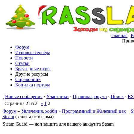
Главная
|
Р
Приве
Форум
Игровые сервера
Новости
Статьи
Браузерные игры
Другие ресурсы
Справочник
Копилка портала
[
Новые сообщения
·
Участники
·
Правила форума
·
Поиск
·
RS
Страница
2
из
2
«
1
2
Форум
»
Увлечения, хобби
»
Программный и Железный цех
»
S
Steam
(защита от взлома)
Steam Guard — доп защита для вашего аккаунта Steam