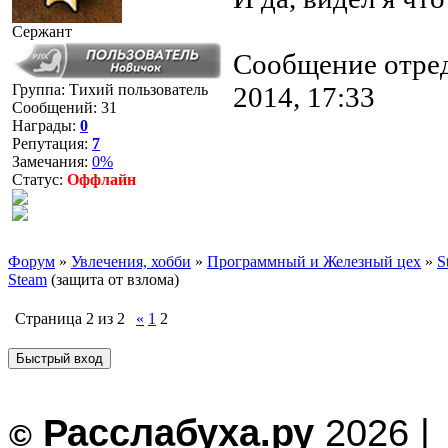
Сержант
Сообщение отре
2014, 17:33
Группа: Тихий пользователь
Сообщений:
31
Награды:
0
Репутация:
7
Замечания:
0%
Статус:
Оффлайн
Форум
»
Увлечения, хобби
»
Программный и Железный цех
»
S
Steam
(защита от взлома)
Страница
2
из
2
«
1
2
Расслабуха.ру
2026 |
©