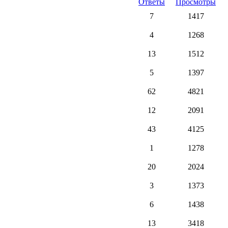
Ответы
Просмотры
7
1417
4
1268
13
1512
5
1397
62
4821
12
2091
43
4125
1
1278
20
2024
3
1373
6
1438
13
3418