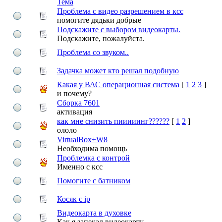
Тема
Проблема с видео разрешением в ксс
помогите дядьки добрые
Подскажите с выбором видеокарты.
Подскажите, пожалуйста.
Проблема со звуком..
Задачка может кто решал подобную
Какая у ВАС операционная система
[
1
2
3
]
и почему?
Сборка 7601
активация
как мне снизить пииииинг??????
[
1
2
]
ололо
VirtualBox+W8
Необходима помощь
Проблемка с контрой
Именно с ксс
Помогите с батником
Косяк с ip
Видеокарта в духовке
Как я запекал видеокарту..