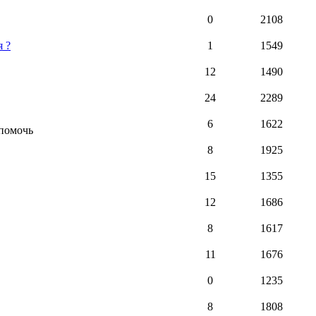
0
2108
я ?
1
1549
12
1490
24
2289
6
1622
 помочь
8
1925
15
1355
12
1686
8
1617
11
1676
0
1235
8
1808