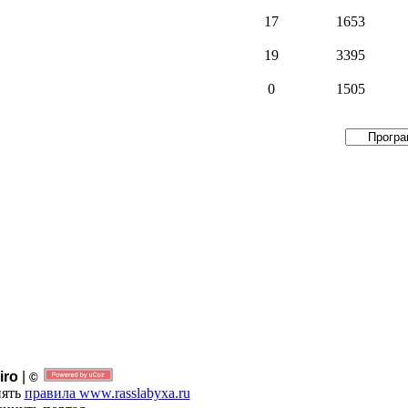
17
1653
19
3395
0
1505
iro
|
©
нять
правила www.rasslabyxa.ru