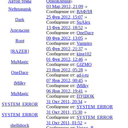
Автор темы
Обновления
↓
03 Мар 2012, 21:09
Nefteugansk
Сообщение от:
ВАФЛЯ
25 Фев 2012, 15:07
Dark
Сообщение от:
SuAlex
13 Фев 2012, 18:52
Апельсин
Сообщение от:
OneDace
09 Фев 2012, 13:05
Root
Сообщение от:
Vampiro
05 Фев 2012, 21:37
[RAZER]
Сообщение от:
king102
01 Фев 2012, 12:46
MuMagic
Сообщение от:
GIZMO
23 Янв 2012, 05:28
OneDace
Сообщение от:
ad-i-ru
07 Янв 2012, 00:45
iMilky
Сообщение от:
iMilky
06 Янв 2012, 19:41
MuMagic
Сообщение от:
ПУШОК
31 Окт 2011, 20:34
SYSTEM_ERROR
Сообщение от:
SYSTEM_ERROR
31 Окт 2011, 15:30
SYSTEM_ERROR
Сообщение от:
SYSTEM_ERROR
31 Окт 2011, 01:52
shellshock
Сообщение от:
Vexxo_R