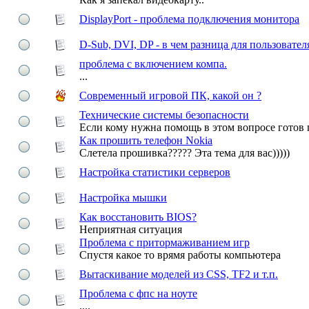
DisplayPort - проблема подключения монитора
D-Sub, DVI, DP - в чем разница для пользовател
проблема с включением компа.
...
Современный игровой ПК, какой он ?
Технические системы безопасности
Если кому нужна помощь в этом вопросе готов
Как прошить телефон Nokia
Слетела прошивка????? Эта тема для вас)))))
Настройка статистики серверов
Настройка мышки
Как восстановить BIOS?
Неприятная ситуация
Проблема с притормаживанием игр
Спустя какое то врямя работы компьютера
Вытаскивание моделей из CSS, TF2 и т.п.
Проблема с фпс на ноуте
....