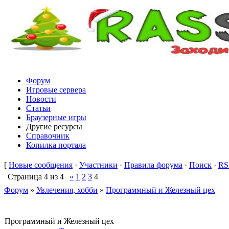
Форум
Игровые сервера
Новости
Статьи
Браузерные игры
Другие ресурсы
Справочник
Копилка портала
[
Новые сообщения
·
Участники
·
Правила форума
·
Поиск
·
RS
Страница
4
из
4
«
1
2
3
4
Форум
»
Увлечения, хобби
»
Программный и Железный цех
Программный и Железный цех