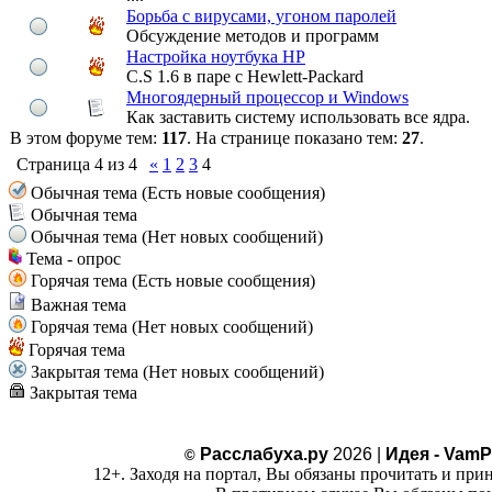
Борьба с вирусами, угоном паролей
Обсуждение методов и программ
Настройка ноутбука HP
C.S 1.6 в паре с Hewlett-Packard
Многоядерный процессор и Windows
Как заставить систему использовать все ядра.
В этом форуме тем:
117
. На странице показано тем:
27
.
Страница
4
из
4
«
1
2
3
4
Обычная тема (Есть новые сообщения)
Обычная тема
Обычная тема (Нет новых сообщений)
Тема - опрос
Горячая тема (Есть новые сообщения)
Важная тема
Горячая тема (Нет новых сообщений)
Горячая тема
Закрытая тема (Нет новых сообщений)
Закрытая тема
Расслабуха.ру
2026 |
Идея - VamP
©
12+. Заходя на портал, Вы обязаны прочитать и при