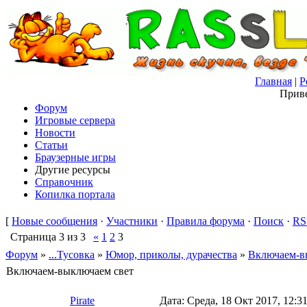
Главная
|
Р
Приве
Форум
Игровые сервера
Новости
Статьи
Браузерные игры
Другие ресурсы
Справочник
Копилка портала
[
Новые сообщения
·
Участники
·
Правила форума
·
Поиск
·
RS
Страница
3
из
3
«
1
2
3
Форум
»
...Тусовка
»
Юмор, приколы, дурачества
»
Включаем-в
Включаем-выключаем свет
Pirate
Дата: Среда, 18 Окт 2017, 12:3