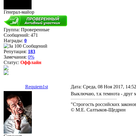
Генерал-майор
Группа: Проверенные
Сообщений:
471
Награды:
0
Репутация:
183
Замечания:
0%
Статус:
Оффлайн
Requiem1st
Дата: Среда, 08 Ноя 2017, 14:5
Выключаю, т.к темнота - друг
"Строгость российских законо
© М.Е. Салтыков-Щедрин