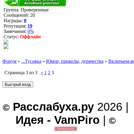
Группа: Проверенные
Сообщений:
20
Награды:
0
Репутация:
19
Замечания:
0%
Статус:
Оффлайн
Форум
»
...Тусовка
»
Юмор, приколы, дурачества
»
Включаем-в
Страница
3
из
3
«
1
2
3
Расслабуха.ру
2026 |
©
Идея - VamPiro
|
©