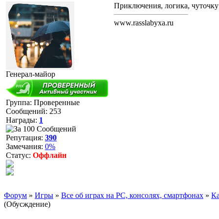
Приключения, логика, чуточку
www.rasslabyxa.ru
Генерал-майор
Группа: Проверенные
Сообщений:
253
Награды:
1
Репутация:
390
Замечания:
0%
Статус:
Оффлайн
Форум
»
Игры
»
Все об играх на PC, консолях, смартфонах
»
К
(Обусждение)