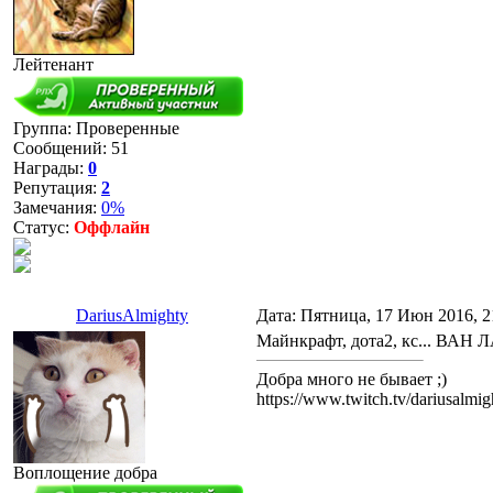
Лейтенант
Группа: Проверенные
Сообщений:
51
Награды:
0
Репутация:
2
Замечания:
0%
Статус:
Оффлайн
DariusAlmighty
Дата: Пятница, 17 Июн 2016, 2
Майнкрафт, дота2, кс... ВАН 
Добра много не бывает ;)
https://www.twitch.tv/dariusalmig
Воплощение добра