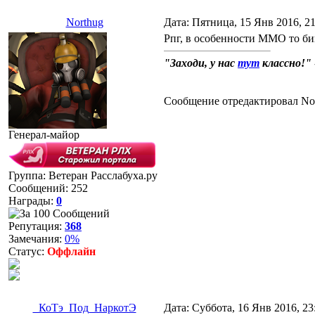
Northug
Дата: Пятница, 15 Янв 2016, 2
Рпг, в особенности ММО то б
"Заходи, у нас
тут
классно!"
Сообщение отредактировал
No
Генерал-майор
Группа: Ветеран Расслабуха.ру
Сообщений:
252
Награды:
0
Репутация:
368
Замечания:
0%
Статус:
Оффлайн
_КоТэ_Под_НаркотЭ
Дата: Суббота, 16 Янв 2016, 2