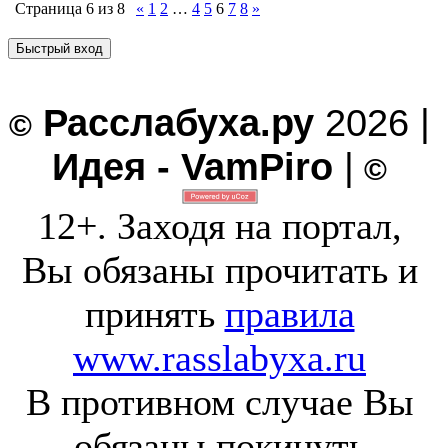
Страница
6
из
8
«
1
2
…
4
5
6
7
8
»
Расслабуха.ру
2026 |
©
Идея - VamPiro
|
©
12+. Заходя на портал,
Вы обязаны прочитать и
принять
правила
www.rasslabyxa.ru
В противном случае Вы
обязаны покинуть