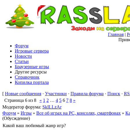
Главная
|
Р
Приве
Форум
Игровые сервера
Новости
Статьи
Браузерные игры
Другие ресурсы
Справочник
Копилка портала
[
Новые сообщения
·
Участники
·
Правила форума
·
Поиск
·
RS
Страница
6
из
8
«
1
2
…
4
5
6
7
8
»
Модератор форума:
SkILLzAr
Форум
»
Игры
»
Все об играх на PC, консолях, смартфонах
»
К
(Обусждение)
Какой ваш любимый жанр игр?