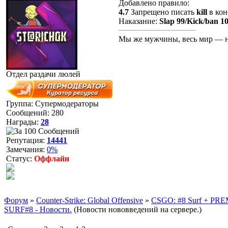
Добавлено правило:
4.7
Запрещено писать
kill
в кон
Наказание:
Slap 99/Kick/ban 1
Мы же мужчины, весь мир — н
Отдел раздачи люлей
Группа: Супермодераторы
Сообщений:
280
Награды:
28
Репутация:
14441
Замечания:
0%
Статус:
Оффлайн
Форум
»
Counter-Strike: Global Offensive
»
CSGO: #8 Surf + PREMI
SURF#8 - Новости.
(Новости нововведений на сервере.)