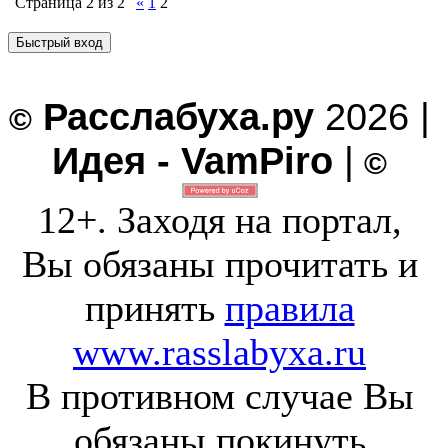
Страница
2
из
2
«
1
2
Расслабуха.ру
2026 |
©
Идея - VamPiro
|
©
12+. Заходя на портал,
Вы обязаны прочитать и
принять
правила
www.rasslabyxa.ru
В противном случае Вы
обязаны покинуть