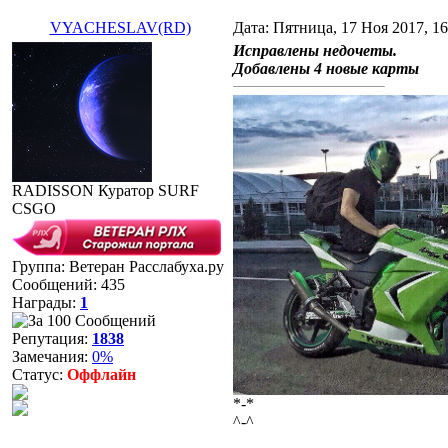
VYACHESLAV(RD)
Дата: Пятница, 17 Ноя 2017, 1
Исправлены недочеты.
Добавлены 4 новые карты
RADISSON Куратор SURF
CSGO
Группа: Ветеран Расслабуха.ру
Сообщений:
435
Награды:
1
Репутация:
1838
Замечания:
0%
Статус:
Оффлайн
*-*
^-^