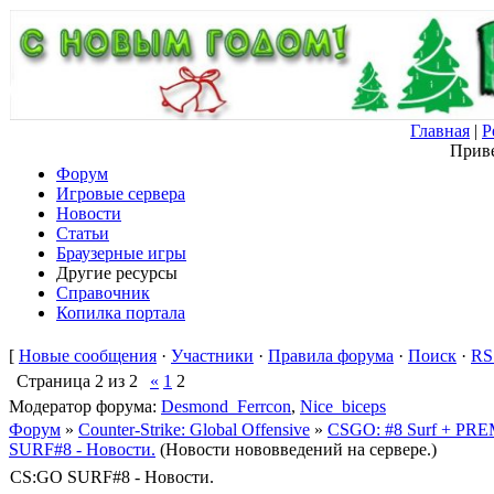
Главная
|
Р
Приве
Форум
Игровые сервера
Новости
Статьи
Браузерные игры
Другие ресурсы
Справочник
Копилка портала
[
Новые сообщения
·
Участники
·
Правила форума
·
Поиск
·
RS
Страница
2
из
2
«
1
2
Модератор форума:
Desmond_Ferrcon
,
Nice_biceps
Форум
»
Counter-Strike: Global Offensive
»
CSGO: #8 Surf + PREMI
SURF#8 - Новости.
(Новости нововведений на сервере.)
CS:GO SURF#8 - Новости.