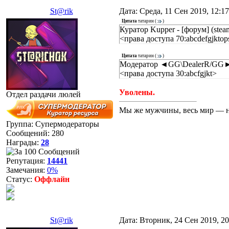
St@rik
Дата: Среда, 11 Сен 2019, 12:1
Цитата
татарин
(
)
Куратор Kupper - [форум] (ste
<права доступа 70:abcdefgjkto
Цитата
татарин
(
)
Модератор ◄GG\DealerR/GG► -
<права доступа 30:abcfgjkt>
Уволены.
Отдел раздачи люлей
Мы же мужчины, весь мир — н
Группа: Супермодераторы
Сообщений:
280
Награды:
28
Репутация:
14441
Замечания:
0%
Статус:
Оффлайн
St@rik
Дата: Вторник, 24 Сен 2019, 2