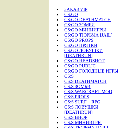
ЗАКАЗ VIP
CS:GO
CS:GO DEATHMATCH
CS:GO ЗОМБИ
CS:GO МИНИИГРЫ
CS:GO ТЮРЬМА [JAIL]
CS:GO PROPS
CS:GO ПРЯТКИ
CS:GO ЛОВУШКИ
[DEATHRUN]
CS:GO HEADSHOT
CS:GO PUBLIC
CS:GO ГОЛОДНЫЕ ИГРЫ
CS:S
CS:S DEATHMATCH
CS:S ЗОМБИ
CS:S WARCRAFT MOD
CS:S PROPS
CS:S SURF + RPG
CS:S ЛОВУШКИ
[DEATHRUN]
CS:S BHOP
CS:S МИНИИГРЫ
CS:S ТЮРЬМА [JAIL]