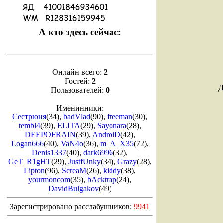
А кто здесь сейчас:
Онлайн всего:
2
Гостей:
2
Д
Пользователей:
0
Именинники:
Сестрюня
(34)
,
badVlad
(90)
,
freeman
(30)
,
tembl4
(39)
,
ELITA
(29)
,
Sayonara
(28)
,
DEEPOFRAIN
(39)
,
AndroiD
(42)
,
Logan666
(40)
,
VaN4o
(36)
,
m_A_X35
(72)
,
Denis1337
(40)
,
dark6996
(32)
,
GeT_R1gHT
(29)
,
JustfUnky
(34)
,
Grazy
(28)
,
Lipton
(96)
,
ScreaM
(26)
,
kiddy
(38)
,
yourmoncom
(35)
,
bAcktrap
(24)
,
DavidBulgakov
(49)
Зарегистрировано расслабушников:
9941