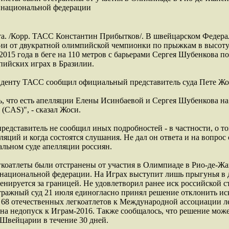
 национальной федерации
а. /Корр. ТАСС Константин Прибытков/. В швейцарском Федерал
ии от двукратной олимпийской чемпионки по прыжкам в высот
2015 года в беге на 110 метров с барьерами Сергея Шубенкова п
пийских играх в Бразилии.
нденту ТАСС сообщил официальный представитель суда Пете Жо
ь, что есть апелляции Елены Исинбаевой и Сергея Шубенкова н
(CAS)", - сказал Жоси.
едставитель не сообщил иных подробностей - в частности, о то
яций и когда состоятся слушания. Не дал он ответа и на вопрос 
льном суде апелляции россиян.
коатлеты были отстранены от участия в Олимпиаде в Рио-де-Жа
национальной федерации. На Играх выступит лишь прыгунья в 
ренируется за границей. Не удовлетворил ранее иск российской 
ражный суд 21 июля единогласно принял решение отклонить и
 68 отечественных легкоатлетов к Международной ассоциации л
на недопуск к Играм-2016. Также сообщалось, что решение може
Швейцарии в течение 30 дней.