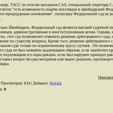
 корр. ТАСС по итогам заседания CAS, генеральный секретарь 
атлетов "есть возможность подачи апелляции в швейцарский Фед
о по процедурным основаниям", поскольку Федеральный суд не р
.
уции Швейцарии, Федеральный суд является высшей судебной и
ловным, административным и конституционным делам. Однако, 
ы, этот суд полномочен отменить решение арбитражного суда, 
ение по существу вопроса. Кроме того, решение арбитражного с
льном суде только по ограниченному кругу случаев. Это возможн
го суда не был назначен надлежащим образом, если ошибочно п
е подлежащим его юрисдикции, если был нарушен принцип раве
оставил вопрос без рассмотрения или вынес решение, противор
ядка.
Просмот
|
Просмотров
: 834 |
Добавил
:
Novich
ев
:
0