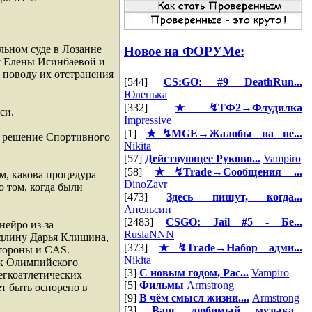
ьном суде в Лозанне
Новое на ФОРУМе:
у Елены Исинбаевой и
о поводу их отстранения
[544]
CS:GO: #9 DeathRun...
Юленька
[332]
★↯ТФ2→Флудилка
си.
Impressive
[1]
★↯MGE→Жалобы на не...
а решение Спортивного
Nikita
[57]
Действующее Руково...
Vampiro
[58]
★↯Trade→Сообщения ...
м, какова процедура
DinoZavr
о том, когда были
[473]
Здесь пишут, когда...
Апельсин
[2483]
CSGO: Jail #5 - Бе...
нейро из-за
RuslaNNN
длину Дарья Клишина,
[373]
★↯Trade→Набор адми...
стороны и CAS.
Nikita
ск Олимпийского
[3]
С новым годом, Рас...
Vampiro
егкоатлетических
[5]
Фильмы
Armstrong
т быть оспорено в
[9]
В чём смысл жизни....
Armstrong
[3]
Ваш любимый музыка...