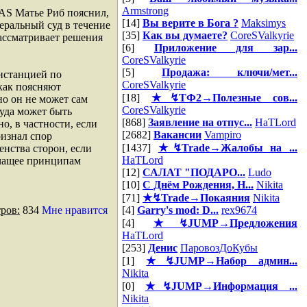
Armstrong
CAS Матье Риб пояснил,
[14]
Вы верите в Бога ?
Maksimys
еральный суд в течение
[35]
Как вы думаете?
CoreSValkyrie
ассматривает решения
[6]
Приложение для зар...
CoreSValkyrie
[5]
Продажа: ключи/мет...
нстанцией по
CoreSValkyrie
как поясняют
[18]
★↯ТФ2→Полезные сов...
но он не может сам
CoreSValkyrie
уда может быть
[868]
Заявление на отпус...
HaTLord
о, в частности, если
[2682]
Вакансии
Vampiro
ризнал спор
[1437]
★↯Trade→Жалобы на ...
нства сторон, если
HaTLord
ечащее принципам
[12]
САЛАТ "ПОДАРО...
Ludo
[10]
С Днём Рождения, Н...
Nikita
[71]
★↯Trade→Покаяния
Nikita
ров:
834
Мне нравится
[4]
Garry's mod: D...
rex9674
[4]
★↯JUMP→Предложения
HaTLord
[253]
Денис
ПаровозДоКубы
[1]
★↯JUMP→Набор админ...
Nikita
[0]
★↯JUMP→Информация ...
Nikita