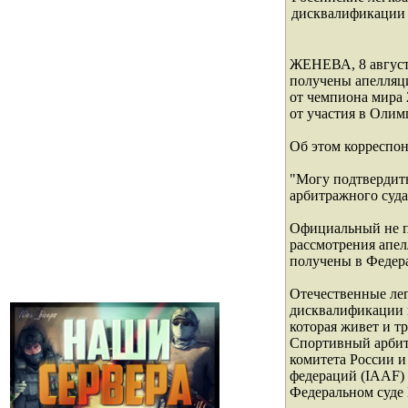
дисквалификации
ЖЕНЕВА, 8 август
получены апелляц
от чемпиона мира 
от участия в Олим
Об этом корреспо
"Могу подтвердит
арбитражного суда 
Официальный не пр
рассмотрения апелл
получены в Федера
Отечественные лег
дисквалификации 
которая живет и т
Спортивный арбит
комитета России и
федераций (IAAF) 
Федеральном суде 