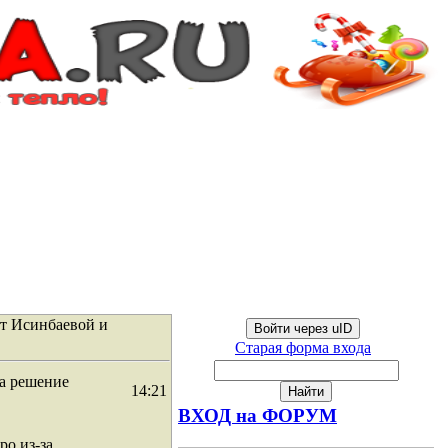
от Исинбаевой и
Войти через uID
Старая форма входа
а решение
14:21
ВХОД на ФОРУМ
ро из-за