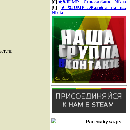
[0]
★↯JUMP→Список бано...
Nikita
[0]
★↯JUMP→Жалобы на н...
Nikita
ватели.
Расслабуха.ру