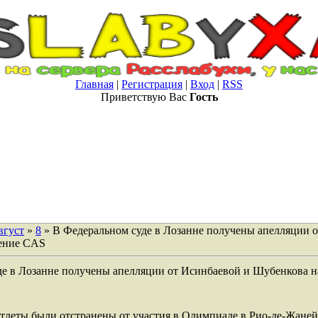
Главная
|
Регистрация
|
Вход
|
RSS
Приветствую Вас
Гость
вгуст
»
8
» В Федеральном суде в Лозанне получены апелляции 
ение CAS
де в Лозанне получены апелляции от Исинбаевой и Шубенкова н
тлеты были отстранены от участия в Олимпиаде в Рио-де-Жаней