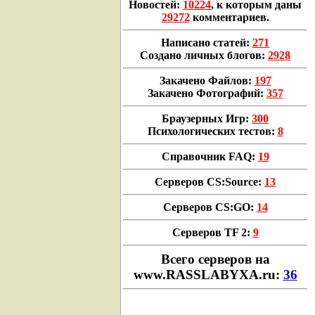
Новостей:
10224
, к которым даны
29272
комментариев.
Написано статей:
271
Создано личных блогов:
2928
Закачено Файлов:
197
Закачено Фотографий:
357
Браузерных Игр:
300
Психологических тестов:
8
Справочник FAQ:
19
Серверов CS:Source:
13
Серверов CS:GO:
14
Серверов TF 2:
9
Всего cерверов на
www.RASSLABYXA.ru:
36