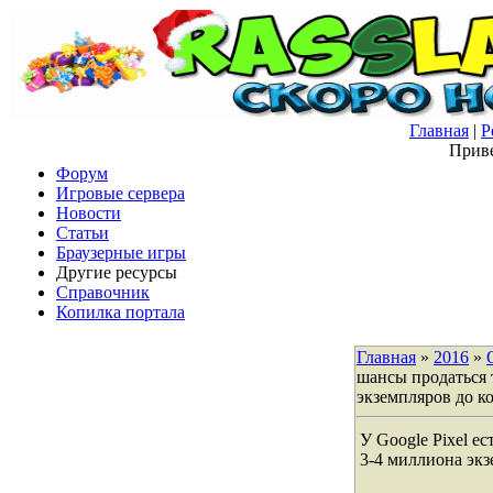
Главная
|
Р
Приве
Форум
Игровые сервера
Новости
Статьи
Браузерные игры
Другие ресурсы
Справочник
Копилка портала
Главная
»
2016
»
шансы продаться 
экземпляров до к
У Google Pixel е
3-4 миллиона экз