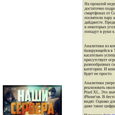
На прошлой недел
достаточно подр
смартфонах от Go
посвятили пару 
дайджесте. Пред
в некоторых уго
попадут в руки к
Аналитики из ком
базирующейся в 
касательно успеш
присутствует ог
разнообразных с
категории. И ко
будет не просто.
Аналитики уверен
реализовать окол
Pixel XL. Это зн
iPhone'ов. В бес
видят. Однако дл
даже такие цифр