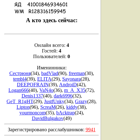
А кто здесь сейчас:
Онлайн всего:
4
Гостей:
4
Пользователей:
0
Именинники:
Сестрюня
(34)
,
badVlad
(90)
,
freeman
(30)
,
tembl4
(39)
,
ELITA
(29)
,
Sayonara
(28)
,
DEEPOFRAIN
(39)
,
AndroiD
(42)
,
Logan666
(40)
,
VaN4o
(36)
,
m_A_X35
(72)
,
Denis1337
(40)
,
dark6996
(32)
,
GeT_R1gHT
(29)
,
JustfUnky
(34)
,
Grazy
(28)
,
Lipton
(96)
,
ScreaM
(26)
,
kiddy
(38)
,
yourmoncom
(35)
,
bAcktrap
(24)
,
DavidBulgakov
(49)
Зарегистрировано расслабушников:
9941