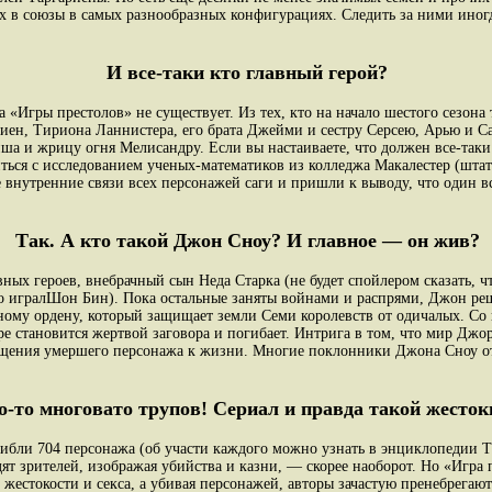
х в союзы в самых разнообразных конфигурациях. Следить за ними иногд
И все-таки кто главный герой?
 «Игры престолов» не существует. Из тех, кто на начало шестого сезона
иен, Тириона Ланнистера, его брата Джейми и сестру Серсею, Арью и Са
ша и жрицу огня Мелисандру. Если вы настаиваете, что должен все-так
ться с исследованием ученых-математиков из колледжа Макалестер (шта
внутренние связи всех персонажей саги и пришли к выводу, что один вс
Так. А кто такой Джон Сноу? И главное — он жив?
ых героев, внебрачный сын Неда Старка (не будет спойлером сказать, ч
го игралШон Бин). Пока остальные заняты войнами и распрями, Джон ре
ому ордену, который защищает земли Семи королевств от одичалых. С
оре становится жертвой заговора и погибает. Интрига в том, что мир Дж
ащения умершего персонажа к жизни. Многие поклонники Джона Сноу от
о-то многовато трупов! Сериал и правда такой жесток
гибли 704 персонажа (об участи каждого можно узнать в энциклопедии Th
дят зрителей, изображая убийства и казни, — скорее наоборот. Но «Игра
, жестокости и секса, а убивая персонажей, авторы зачастую пренебрегаю