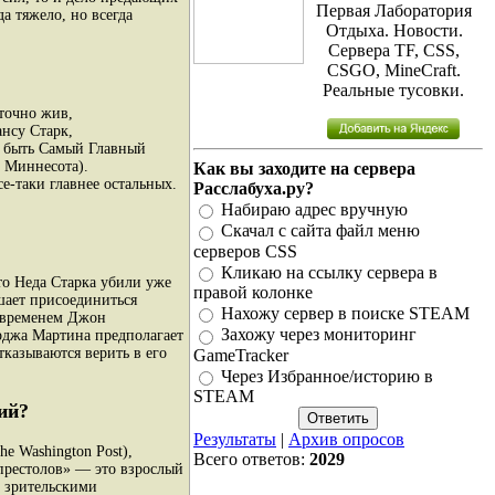
Первая Лаборатория
а тяжело, но всегда
Отдыха. Новости.
Сервера TF, CSS,
CSGO, MineCraft.
Реальные тусовки.
 точно жив,
нсу Старк,
и быть Самый Главный
т Миннесота).
Как вы заходите на сервера
е-таки главнее остальных.
Расслабуха.ру?
Набираю адрес вручную
Скачал с сайта файл меню
серверов CSS
Кликаю на ссылку сервера в
то Неда Старка убили уже
правой колонке
шает присоединиться
Нахожу сервер в поиске STEAM
о временем Джон
Захожу через мониторинг
орджа Мартина предполагает
казываются верить в его
GameTracker
Через Избранное/историю в
STEAM
ий?
Результаты
|
Архив опросов
e Washington Post),
Всего ответов:
2029
 престолов» — это взрослый
т зрительскими