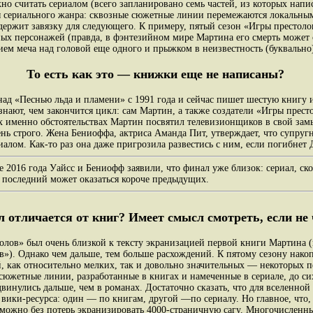
 считать сериалом (всего запланировано семь частей, из которых напис
сериального жанра: сквозные сюжетные линии перемежаются локальным
одержит завязку для следующего. К примеру, пятый сезон «Игры престоло
ых персонажей (правда, в фэнтезийном мире Мартина его смерть может о
ием меча над головой еще одного и прыжком в неизвестность (буквально
То есть как это — книжки еще не написаны?
д «Песнью льда и пламени» с 1991 года и сейчас пишет шестую книгу из
 знают, чем закончится цикл: сам Мартин, а также создатели «Игры пре
х именно обстоятельствах Мартин посвятил телевизионщиков в свой зам
нь строго. Жена Бениоффа, актриса Аманда Пит, утверждает, что супругн
риалом. Как-то раз она даже пригрозила развестись с ним, если погибне
ле 2016 года Уайсс и Бениофф заявили, что финал уже близок: сериал, ско
м последний может оказаться короче предыдущих.
 отличается от книг? Имеет смысл смотреть, если не
олов» был очень близкой к тексту экранизацией первой книги Мартина 
в»). Однако чем дальше, тем больше расхождений. К пятому сезону нако
, как относительно мелких, так и довольно значительных — некоторых п
сюжетные линии, разработанные в книгах и намеченные в сериале, до си
двинулись дальше, чем в романах. Достаточно сказать, что для вселенн
 вики-ресурса: один — по книгам, другой —по сериалу. Но главное, что
озможно без потерь экранизировать 4000-страничную сагу. Многочисленн