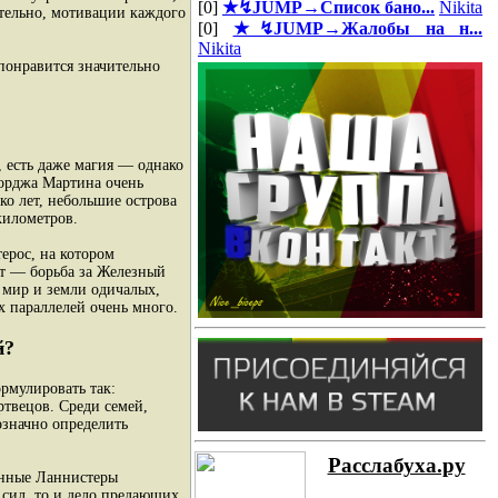
[0]
★↯JUMP→Список бано...
Nikita
ательно, мотивации каждого
[0]
★↯JUMP→Жалобы на н...
Nikita
понравится значительно
, есть даже магия — однако
жорджа Мартина очень
ко лет, небольшие острова
километров.
ерос, на котором
ет — борьба за Железный
 мир и земли одичалых,
х параллелей очень много.
й?
рмулировать так:
твецов. Среди семей,
означно определить
Расслабуха.ру
енные Ланнистеры
 сил, то и дело предающих