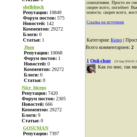
симпатиями. Просто не см
shellshock
скорее всего, погибнет. В
Репутация:
10849
новость: скорее всего, же
Форум постов:
575
Ссылка на источник
Новостей:
142
Комментов:
29272
Блоги:
0
Категория
:
Кино
|
Прос
Статьи:
1
Всего комментариев
:
2
Jhon
Репутация:
10068
Форум постов:
1
1
Onii-chan
(24 Апр 2016 01:1
Новостей:
0
Как по мне, так м
Комментов:
29272
Блоги:
0
Статьи:
0
Nice_biceps
Репутация:
7420
Форум постов:
2305
Новостей:
666
Комментов:
29272
Блоги:
9
Статьи:
0
GOSUMAN
Репутация:
7397