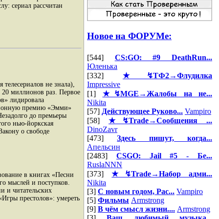
лу: сериал рассчитан
Новое на ФОРУМе:
[544]
CS:GO: #9 DeathRun...
Юленька
[332]
★↯ТФ2→Флудилка
Impressive
я телесериалов не знала),
 20 миллионов раз. Первое
[1]
★↯MGE→Жалобы на не...
ов» лидировала
Nikita
изионную премию «Эмми»
[57]
Действующее Руково...
Vampiro
езадолго до премьеры
[58]
★↯Trade→Сообщения ...
этого нью-йоркская
DinoZavr
Закону о свободе
[473]
Здесь пишут, когда...
.
Апельсин
[2483]
CSGO: Jail #5 - Бе...
RuslaNNN
[373]
★↯Trade→Набор адми...
ование в книгах «Песни
Nikita
его мыслей и поступков.
и и читательских
[3]
С новым годом, Рас...
Vampiro
«Игры престолов»: умереть
[5]
Фильмы
Armstrong
[9]
В чём смысл жизни....
Armstrong
[3]
Ваш любимый музыка...