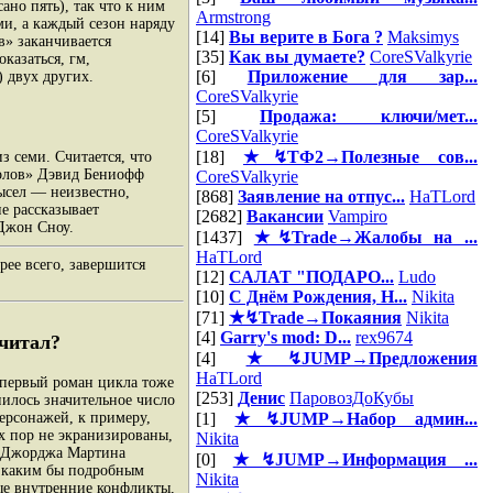
ано пять), так что к ним
Armstrong
и, а каждый сезон наряду
[14]
Вы верите в Бога ?
Maksimys
в» заканчивается
[35]
Как вы думаете?
CoreSValkyrie
казаться, гм,
[6]
Приложение для зар...
) двух других.
CoreSValkyrie
[5]
Продажа: ключи/мет...
CoreSValkyrie
[18]
★↯ТФ2→Полезные сов...
 семи. Считается, что
столов» Дэвид Бениофф
CoreSValkyrie
ысел — неизвестно,
[868]
Заявление на отпус...
HaTLord
е рассказывает
[2682]
Вакансии
Vampiro
т Джон Сноу.
[1437]
★↯Trade→Жалобы на ...
HaTLord
рее всего, завершится
[12]
САЛАТ "ПОДАРО...
Ludo
[10]
С Днём Рождения, Н...
Nikita
[71]
★↯Trade→Покаяния
Nikita
[4]
Garry's mod: D...
rex9674
 читал?
[4]
★↯JUMP→Предложения
HaTLord
(первый роман цикла тоже
[253]
Денис
ПаровозДоКубы
пилось значительное число
ерсонажей, к примеру,
[1]
★↯JUMP→Набор админ...
х пор не экранизированы,
Nikita
ой Джорджа Мартина
[0]
★↯JUMP→Информация ...
, каким бы подробным
Nikita
ые внутренние конфликты,