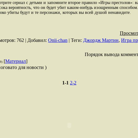
отрите сериал с детьми и запомните второе правило «Игры престолов»:
ысока вероятность, что он будет убит каким-нибудь изощренным способом.
стоко убиты будут и те персонажи, которых вы всей душой ненавидите.
Просмот
мотров
: 762 |
Добавил
:
Onii-chan
|
Теги
:
Джордж Мартин
,
Игра пр
Порядок вывода коммент
[
Материал
]
9)
ноговато для новости )
1-1
2-2