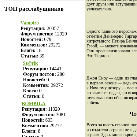
друг друга или вступающи
ТОП расслабушников
увлекательно.
Vampiro
Репутация:
20357
Одного главного персонажа
Форум постов:
12929
отметим Дейенерис Таргар
Новостей:
679
хитроумного Петира Бейли
Комментов:
29272
Герой, — можете ознакоми
Блоги:
18
Они проанализировали все 
Статьи:
39
Это Тирион.
St@rik
Репутация:
14441
Форум постов:
280
Джон Сноу — один из главн
Новостей:
0
в первом сезоне — ведь е
Комментов:
29272
к Ночному дозору — военн
Блоги:
0
возглавляет орден, но вск
Статьи:
0
несколько способов возвр
гибель.
BOMBILA
Репутация:
11320
Чт
Форум постов:
3081
Новостей:
603
Всего за шесть сезонов по
Комментов:
29272
и создатели сериала не ща
Блоги:
8
сериал. Здесь много крови
Статьи:
0