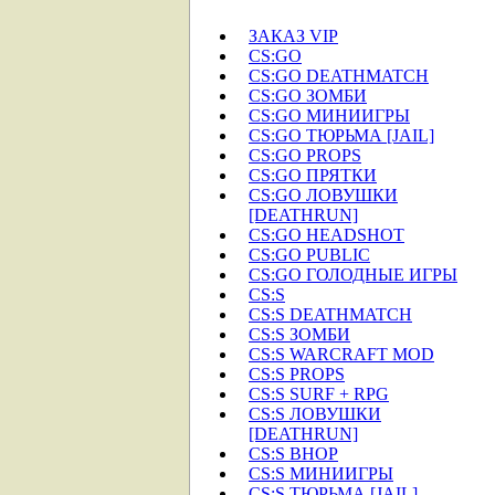
ЗАКАЗ VIP
CS:GO
CS:GO DEATHMATCH
CS:GO ЗОМБИ
CS:GO МИНИИГРЫ
CS:GO ТЮРЬМА [JAIL]
CS:GO PROPS
CS:GO ПРЯТКИ
CS:GO ЛОВУШКИ
[DEATHRUN]
CS:GO HEADSHOT
CS:GO PUBLIC
CS:GO ГОЛОДНЫЕ ИГРЫ
CS:S
CS:S DEATHMATCH
CS:S ЗОМБИ
CS:S WARCRAFT MOD
CS:S PROPS
CS:S SURF + RPG
CS:S ЛОВУШКИ
[DEATHRUN]
CS:S BHOP
CS:S МИНИИГРЫ
CS:S ТЮРЬМА [JAIL]