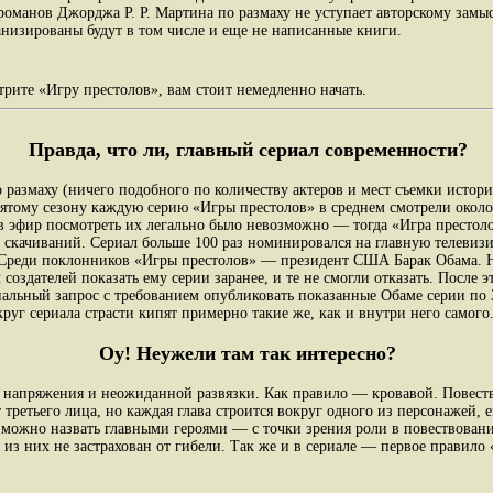
романов Джорджа Р. Р. Мартина по размаху не уступает авторскому замыс
ранизированы будут в том числе и еще не написанные книги.
трите «Игру престолов», вам стоит немедленно начать.
Правда, что ли, главный сериал современности?
о размаху (ничего подобного по количеству актеров и мест съемки истори
пятому сезону каждую серию «Игры престолов» в среднем смотрели около
 в эфир посмотреть их легально было невозможно — тогда «Игра престол
х скачиваний. Сериал больше 100 раз номинировался на главную телев
Среди поклонников «Игры престолов» — президент США Барак Обама. Н
создателей показать ему серии заранее, и те не смогли отказать. После 
альный запрос с требованием опубликовать показанные Обаме серии по 
уг сериала страсти кипят примерно такие же, как и внутри него самого
Оу! Неужели там так интересно?
напряжения и неожиданной развязки. Как правило — кровавой. Повеств
т третьего лица, но каждая глава строится вокруг одного из персонажей, 
можно назвать главными героями — с точки зрения роли в повествовани
из них не застрахован от гибели. Так же и в сериале — первое правило 