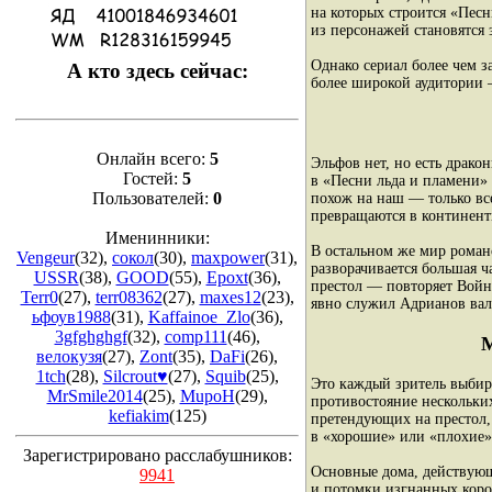
на которых строится «Пес
из персонажей становятся 
Однако сериал более чем з
А кто здесь сейчас:
более широкой аудитории —
Онлайн всего:
5
Эльфов нет, но есть драко
Гостей:
5
в «Песни льда и пламени»
Пользователей:
0
похож на наш — только все
превращаются в континент
Именинники:
В остальном же мир роман
Vengeur
(32)
,
сокол
(30)
,
maxpower
(31)
,
разворачивается большая 
USSR
(38)
,
GOOD
(55)
,
Epoxt
(36)
,
престол — повторяет Войн
Terr0
(27)
,
terr08362
(27)
,
maxes12
(23)
,
явно служил Адрианов вал
ьфоув1988
(31)
,
Kaffainoe_Zlo
(36)
,
3gfghghgf
(32)
,
comp111
(46)
,
М
велокузя
(27)
,
Zont
(35)
,
DaFi
(26)
,
1tch
(28)
,
Silcrout♥
(27)
,
Squib
(25)
,
Это каждый зритель выбир
MrSmile2014
(25)
,
MupoH
(29)
,
противостояние нескольки
kefiakim
(125)
претендующих на престол,
в «хорошие» или «плохие
Зарегистрировано расслабушников:
Основные дома, действующ
9941
и потомки изгнанных коро