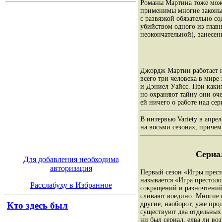
Романы Мартина тоже можно
применимы многие законы 
с развязкой обязательно с
убийством одного из главн
неокончательной), занесен
Джордж Мартин работает на
всего три человека в мире
и Дэниел Уайсс. При каки
но охраняют тайну они оче
ей ничего о работе над се
В интервью Variety в апре
на восьми сезонах, приче
Сериал
Для добавления необходима
авторизация
Первый сезон «Игры прест
называется «Игра престоло
Расслабуху в Избранное
сокращений и разночтений
сливают воедино. Многие 
другие, наоборот, уже про
Кто здесь был
существуют два отдельных
ни был сериал, едва ли в