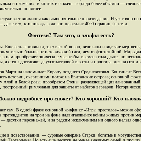
нь льда и пламени», в книгах изложены гораздо более объемно — следов
значительно понятнее.
аслуживает внимания как самостоятельное произведение. И уж точно он 
 даже тем, кто никогда в жизни не осилит 4000 страниц фэнтези.
Фэнтези? Там что, и эльфы есть?
ны. Еще есть лютоволки, трехглазый ворон, великаны и ходячие мертвецы
 значительно больше от исторической саги, чем от фэнтезийной. Мир Д
 в нем приобретает эпические масштабы: времена года длятся по несколь
ы, а стены достигают двухсотметровой высоты и простираются на сотни 
ов Мартина напоминает Европу позднего Средневековья. Континент Вест
часть истории, очертаниями похож на Британские острова; основной сюж
у Алой и Белой розы; прообразом Стены, разделяющей цивилизованный
, построенный римлянами для защиты от набегов варваров. Исторически
ожно подробнее про сюжет? Кто хороший? Кто плохо
ает сам. В одной фразе основной конфликт «Игры престолов» можно сфо
х претендентов на трон на фоне надвигающейся войны живых против мер
 — десятки персонажей, и за редким исключением ни одного нельзя одн
».
ие в повествовании, — суровые северяне Старки, богатые и могуществ
лей Таргариены. Но есть еще десятки не менее значимых семей и прочих