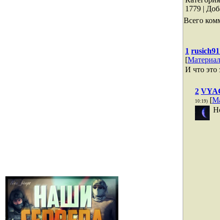
1779 |
Доб
Всего ком
1
rusich9
[
Материа
И что это 
2
VYA
[
М
10:19)
Н