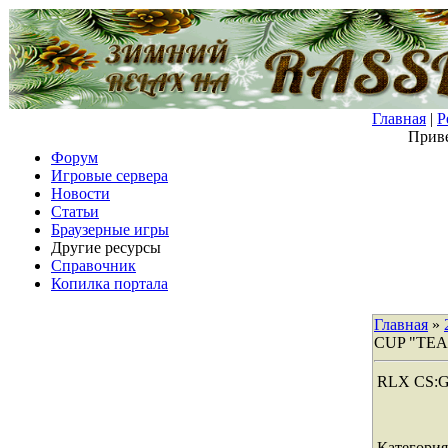
Главная
|
Р
Приве
Форум
Игровые сервера
Новости
Статьи
Браузерные игры
Другие ресурсы
Справочник
Копилка портала
Главная
»
CUP "TE
RLX CS:
Категория