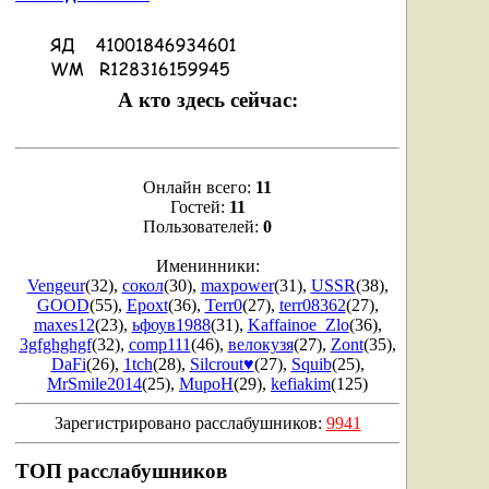
А кто здесь сейчас:
Онлайн всего:
11
Гостей:
11
Пользователей:
0
Именинники:
Vengeur
(32)
,
сокол
(30)
,
maxpower
(31)
,
USSR
(38)
,
GOOD
(55)
,
Epoxt
(36)
,
Terr0
(27)
,
terr08362
(27)
,
maxes12
(23)
,
ьфоув1988
(31)
,
Kaffainoe_Zlo
(36)
,
3gfghghgf
(32)
,
comp111
(46)
,
велокузя
(27)
,
Zont
(35)
,
DaFi
(26)
,
1tch
(28)
,
Silcrout♥
(27)
,
Squib
(25)
,
MrSmile2014
(25)
,
MupoH
(29)
,
kefiakim
(125)
Зарегистрировано расслабушников:
9941
ТОП расслабушников