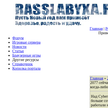
Главная
|
Р
Приве
Форум
Игровые сервера
Новости
Статьи
Браузерные игры
Другие ресурсы
Справочник
Копилка портала
Главная
»
2077 сейча
когда-либо
Над Cyber
больше со
работали н