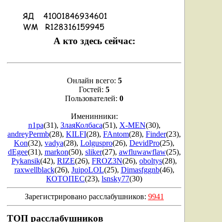
А кто здесь сейчас:
Онлайн всего:
5
Гостей:
5
Пользователей:
0
Именинники:
n1pa
(31)
,
ЗлаяКолбаса
(51)
,
X-MEN
(30)
,
andreyPermb
(28)
,
KILFI
(28)
,
FAntom
(28)
,
Finder
(23)
,
Kon
(32)
,
vadya
(28)
,
Lolguspro
(26)
,
DevidPro
(25)
,
dEgee
(31)
,
markon
(50)
,
sliker
(27)
,
awfluwawflaw
(25)
,
Pykansik
(42)
,
RIZE
(26)
,
FROZ3N
(26)
,
oboltys
(28)
,
raxwellblack
(26)
,
JuipoLOL
(25)
,
Dimasfggnb
(46)
,
КОТОПЕС
(23)
,
lsnsky77
(30)
Зарегистрировано расслабушников:
9941
ТОП расслабушников