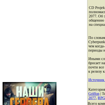
CD Projek
полномас
2077. Об 
общению 
на специ
По словам
Cyberpunk
чем когда
периоды н
Иными сло
бросает н
почти все
к релизу 
Источник
Категория
Griffon
|
Т
2077
,
RP
Всего ком