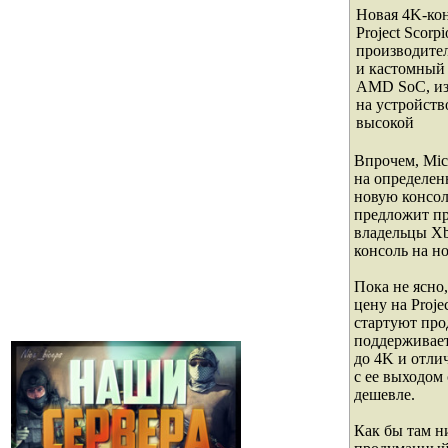
Новая 4K-кон
Project Scor
производител
и кастомный 
AMD SoC, из-
на устройств
высокой
Впрочем, Mic
на определен
новую консол
предложит пр
владельцы Xb
консоль на н
Пока не ясно,
цену на Proje
стартуют про
поддерживае
до 4K и отли
с ее выходом
дешевле.
Как бы там н