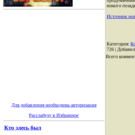
продуманный 
никого позад
Источник но
Категория
:
К
726 |
Добавил
Всего коммен
Для добавления необходима авторизация
Расслабуху в Избранное
Кто здесь был