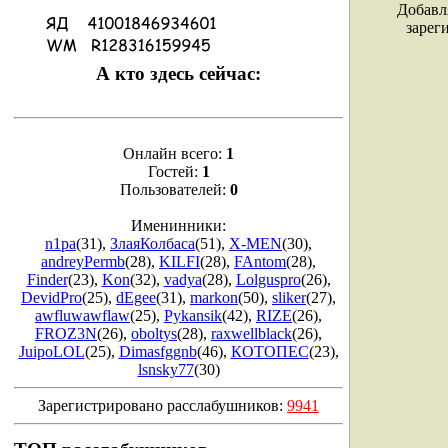
Добавл
зарег
А кто здесь сейчас:
Онлайн всего:
1
Гостей:
1
Пользователей:
0
Именинники:
n1pa
(31)
,
ЗлаяКолбаса
(51)
,
X-MEN
(30)
,
andreyPermb
(28)
,
KILFI
(28)
,
FAntom
(28)
,
Finder
(23)
,
Kon
(32)
,
vadya
(28)
,
Lolguspro
(26)
,
DevidPro
(25)
,
dEgee
(31)
,
markon
(50)
,
sliker
(27)
,
awfluwawflaw
(25)
,
Pykansik
(42)
,
RIZE
(26)
,
FROZ3N
(26)
,
oboltys
(28)
,
raxwellblack
(26)
,
JuipoLOL
(25)
,
Dimasfggnb
(46)
,
КОТОПЕС
(23)
,
lsnsky77
(30)
Зарегистрировано расслабушников:
9941