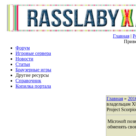
Главная
|
Р
Приве
Форум
Игровые сервера
Новости
Статьи
Браузерные игры
Другие ресурсы
Справочник
Копилка портала
Главная
»
201
владельцам X
Project Scorpio
Microsoft по
обменять свою