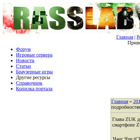
Главная
|
Р
Приве
Форум
Игровые сервера
Новости
Статьи
Браузерные игры
Другие ресурсы
Справочник
Копилка портала
Главная
»
20
подробностя
Глава ZUK д
смартфоне 
Чанг Чэн (C