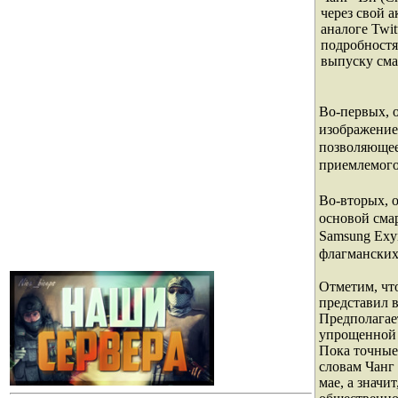
через свой а
аналоге Twit
подробностя
выпуску см
Во-первых, 
изображение,
позволяющее
приемлемого
Во-вторых, 
основой сма
Samsung Exyn
флагманских
Отметим, чт
представил 
Предполагает
упрощенной 
Пока точные
словам Чанг 
мае, а значи