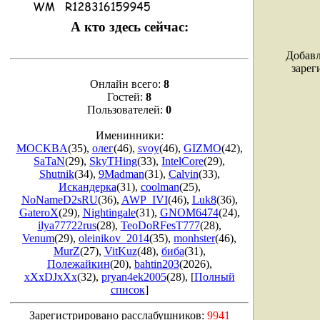
А кто здесь сейчас:
Добавл
зарег
Онлайн всего:
8
Гостей:
8
Пользователей:
0
Именинники:
MOCKBA
(35)
,
олег
(46)
,
svoy
(46)
,
GIZMO
(42)
,
SaTaN
(29)
,
SkyTHing
(33)
,
IntelCore
(29)
,
Shutnik
(34)
,
9Madman
(31)
,
Calvin
(33)
,
Искандерка
(31)
,
coolman
(25)
,
NoNameD2sRU
(36)
,
AWP_IVI
(46)
,
Luk8
(36)
,
GateroX
(29)
,
Nightingale
(31)
,
GNOM6474
(24)
,
ilya77722rus
(28)
,
TeoDoRFesT777
(28)
,
Venum
(29)
,
oleinikov_2014
(35)
,
monhster
(46)
,
MurZ
(27)
,
VitKuz
(48)
,
биба
(31)
,
Полежайкин
(20)
,
bahtin203
(2026)
,
xXxDJxXx
(32)
,
pryan4ek2005
(28)
, [
Полный
список
]
Зарегистрировано расслабушников:
9941