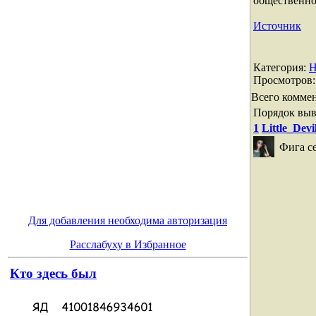
общественно
Источник
Категория
:
Н
Просмотров
Всего комме
Порядок выв
1
Little_Devi
Фига с
Для добавления необходима авторизация
Расслабуху в Избранное
Кто здесь был