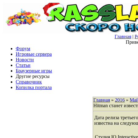
Главная
|
Р
Приве
Форум
Игровые сервера
Новости
Статьи
Браузерные игры
Другие ресурсы
Справочник
Копилка портала
Главная
»
2016
»
Ма
Hitman станет извес
Дата релиза третьег
известна на следую
Студия IO Interacti