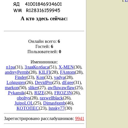
А кто здесь сейчас:
Онлайн всего:
6
Гостей:
6
Пользователей:
0
Именинники:
n1pa
(31)
,
ЗлаяКолбаса
(51)
,
X-MEN
(30)
,
andreyPermb
(28)
,
KILFI
(28)
,
FAntom
(28)
,
Finder
(23)
,
Kon
(32)
,
vadya
(28)
,
Lolguspro
(26)
,
DevidPro
(25)
,
dEgee
(31)
,
markon
(50)
,
sliker
(27)
,
awfluwawflaw
(25)
,
Pykansik
(42)
,
RIZE
(26)
,
FROZ3N
(26)
,
oboltys
(28)
,
raxwellblack
(26)
,
JuipoLOL
(25)
,
Dimasfggnb
(46)
,
КОТОПЕС
(23)
,
lsnsky77
(30)
Зарегистрировано расслабушников:
9941