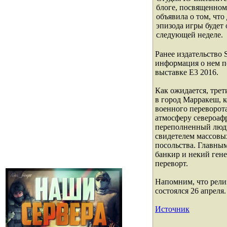
блоге, посвященном
объявила о том, что 
эпизода игры будет 
следующей неделе.
Ранее издательство S
информация о нем п
выставке E3 2016.
Как ожидается, трет
в город Марракеш, 
военного переворота
атмосферу североафр
переполненный людь
свидетелем массовы
посольства. Главны
банкир и некий ген
переворт.
Напомним, что рели
состоялся 26 апреля
Источник