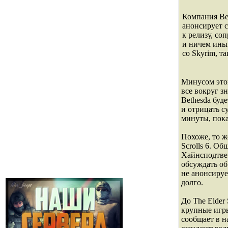
Компания Bet
анонсирует 
к релизу, со
и ничем ины
со Skyrim, та
Минусом этог
все вокруг зн
Bethesda буд
и отрицать с
минуты, пока
Похоже, то же
Scrolls 6. Об
Хайнсподтвер
обсуждать об
не анонсируе
долго.
До The Elder
крупные игры
сообщает в н