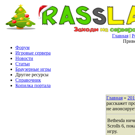
Главная
|
Р
Приве
Форум
Игровые сервера
Новости
Статьи
Браузерные игры
Другие ресурсы
Справочник
Копилка портала
Главная
»
201
расскажет про
не анонсирует
Bethesda нич
Scrolls 6, п
игру.