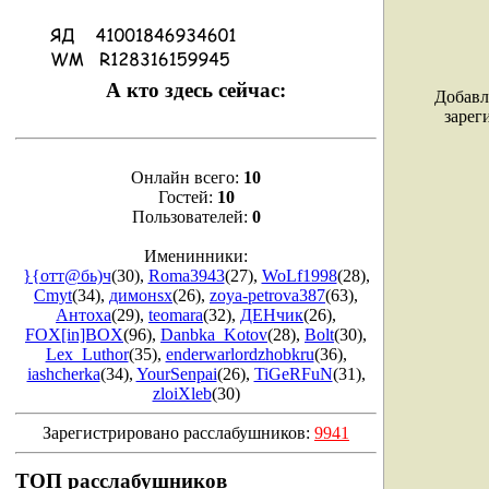
А кто здесь сейчас:
Добавл
зарег
Онлайн всего:
10
Гостей:
10
Пользователей:
0
Именинники:
}{oтт@бь)ч
(30)
,
Roma3943
(27)
,
WoLf1998
(28)
,
Cmyt
(34)
,
димонsx
(26)
,
zoya-petrova387
(63)
,
Антоха
(29)
,
teomara
(32)
,
ДЕНчик
(26)
,
FOX[in]BOX
(96)
,
Danbka_Kotov
(28)
,
Bolt
(30)
,
Lex_Luthor
(35)
,
enderwarlordzhobkru
(36)
,
iashcherka
(34)
,
YourSenpai
(26)
,
TiGeRFuN
(31)
,
zloiXleb
(30)
Зарегистрировано расслабушников:
9941
ТОП расслабушников