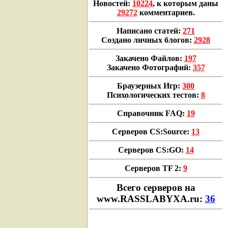
Новостей:
10224
, к которым даны
29272
комментариев.
Написано статей:
271
Создано личных блогов:
2928
Закачено Файлов:
197
Закачено Фотографий:
357
Браузерных Игр:
300
Психологических тестов:
8
Справочник FAQ:
19
Серверов CS:Source:
13
Серверов CS:GO:
14
Серверов TF 2:
9
Всего cерверов на
www.RASSLABYXA.ru:
36