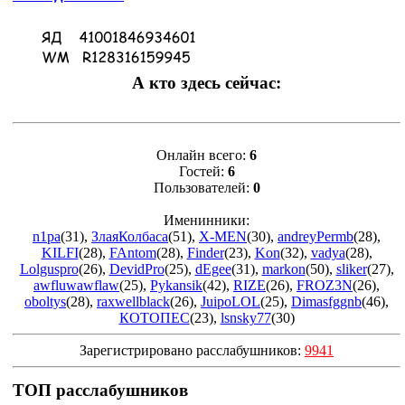
А кто здесь сейчас:
Онлайн всего:
6
Гостей:
6
Пользователей:
0
Именинники:
n1pa
(31)
,
ЗлаяКолбаса
(51)
,
X-MEN
(30)
,
andreyPermb
(28)
,
KILFI
(28)
,
FAntom
(28)
,
Finder
(23)
,
Kon
(32)
,
vadya
(28)
,
Lolguspro
(26)
,
DevidPro
(25)
,
dEgee
(31)
,
markon
(50)
,
sliker
(27)
,
awfluwawflaw
(25)
,
Pykansik
(42)
,
RIZE
(26)
,
FROZ3N
(26)
,
oboltys
(28)
,
raxwellblack
(26)
,
JuipoLOL
(25)
,
Dimasfggnb
(46)
,
КОТОПЕС
(23)
,
lsnsky77
(30)
Зарегистрировано расслабушников:
9941
ТОП расслабушников