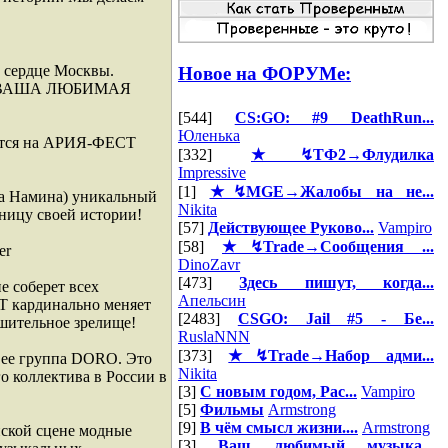
м сердце Москвы.
Новое на ФОРУМе:
и... ВАША ЛЮБИМАЯ
[544]
CS:GO: #9 DeathRun...
Юленька
ится на АРИЯ-ФЕСТ
[332]
★↯ТФ2→Флудилка
Impressive
[1]
★↯MGE→Жалобы на не...
аса Намина) уникальный
Nikita
ицу своей истории!
[57]
Действующее Руково...
Vampiro
[58]
★↯Trade→Сообщения ...
er
DinoZavr
[473]
Здесь пишут, когда...
е соберет всех
Апельсин
Т кардинально меняет
[2483]
CSGO: Jail #5 - Бе...
ушительное зрелище!
RuslaNNN
[373]
★↯Trade→Набор адми...
 ее группа DORO. Это
Nikita
о коллектива в России в
[3]
С новым годом, Рас...
Vampiro
[5]
Фильмы
Armstrong
[9]
В чём смысл жизни....
Armstrong
йской сцене модные
[3]
Ваш любимый музыка...