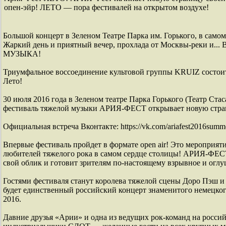
опен-эйр! ЛЕТО — пора фестивалей на открытом воздухе!
Большой концерт в Зеленом Театре Парка им. Горького, в само
Жаркий день и приятный вечер, прохлада от Москвы-реки 
МУЗЫКА!
Триумфальное воссоединение культовой группы KRUIZ состо
Лето!
30 июля 2016 года в Зеленом театре Парка Горького (Театр Ст
фестиваль тяжелой музыки АРИЯ-ФЕСТ открывает новую стран
Официальная встреча Вконтакте: https://vk.com/ariafest2016summ
Впервые фестиваль пройдет в формате open air! Это мероприяти
любителей тяжелого рока в самом сердце столицы! АРИЯ-ФЕС
свой облик и готовит зрителям по-настоящему взрывное и огл
Гостями фестиваля станут королева тяжелой сцены Доро Пэш и
будет единственный российский концерт знаменитого немецког
2016.
Давние друзья «Арии» и одна из ведущих рок-команд на росси