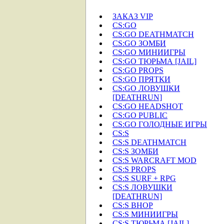
ЗАКАЗ VIP
CS:GO
CS:GO DEATHMATCH
CS:GO ЗОМБИ
CS:GO МИНИИГРЫ
CS:GO ТЮРЬМА [JAIL]
CS:GO PROPS
CS:GO ПРЯТКИ
CS:GO ЛОВУШКИ
[DEATHRUN]
CS:GO HEADSHOT
CS:GO PUBLIC
CS:GO ГОЛОДНЫЕ ИГРЫ
CS:S
CS:S DEATHMATCH
CS:S ЗОМБИ
CS:S WARCRAFT MOD
CS:S PROPS
CS:S SURF + RPG
CS:S ЛОВУШКИ
[DEATHRUN]
CS:S BHOP
CS:S МИНИИГРЫ
CS:S ТЮРЬМА [JAIL]