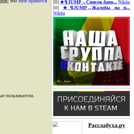
ров:
960
Мне нравится
[0]
★↯JUMP→Список бано...
Nikita
[0]
★↯JUMP→Жалобы на н...
Nikita
ые пользователи.
Расслабуха.ру