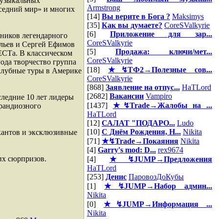
музыкальных
Armstrong
оседний мир» и многих
[14]
Вы верите в Бога ?
Maksimys
[35]
Как вы думаете?
CoreSValkyrie
[6]
Приложение для зар...
тников легендарного
CoreSValkyrie
ильев и Сергей Ефимов
[5]
Продажа: ключи/мет...
СТа. В классическом
CoreSValkyrie
года творчество группа
[18]
★↯ТФ2→Полезные сов...
клубные туры в Америке
CoreSValkyrie
[868]
Заявление на отпус...
HaTLord
[2682]
Вакансии
Vampiro
ледние 10 лет лидеры
[1437]
★↯Trade→Жалобы на ...
грандиозного
HaTLord
[12]
САЛАТ "ПОДАРО...
Ludo
[10]
С Днём Рождения, Н...
Nikita
антов и эксклюзивные
[71]
★↯Trade→Покаяния
Nikita
[4]
Garry's mod: D...
rex9674
их сюрпризов.
[4]
★↯JUMP→Предложения
HaTLord
[253]
Денис
ПаровозДоКубы
[1]
★↯JUMP→Набор админ...
Nikita
[0]
★↯JUMP→Информация ...
Nikita