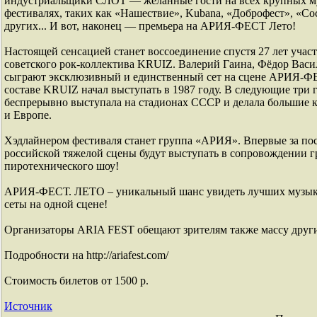
индустриальщики СЛОТ — желанные гости на всех крупных 
фестивалях, таких как «Нашествие», Kubana, «Доброфест», «С
других... И вот, наконец — премьера на АРИЯ-ФЕСТ Лето!
Настоящей сенсацией станет воссоединение спустя 27 лет учас
советского рок-коллектива KRUIZ. Валерий Гаина, Фёдор Вас
сыграют эксклюзивный и единственный сет на сцене АРИЯ-ФЕ
составе KRUIZ начал выступать в 1987 году. В следующие три 
беспрерывно выступала на стадионах СССР и делала большие 
и Европе.
Хэдлайнером фестиваля станет группа «АРИЯ». Впервые за пос
российской тяжелой сцены будут выступать в сопровождении 
пиротехнического шоу!
АРИЯ-ФЕСТ. ЛЕТО – уникальный шанс увидеть лучших музык
сеты на одной сцене!
Организаторы ARIA FEST обещают зрителям также массу друг
Подробности на http://ariafest.com/
Стоимость билетов от 1500 р.
Источник