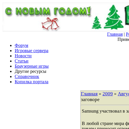
Главная
|
Р
Приве
Форум
Игровые сервера
Новости
Статьи
Браузерные игры
Другие ресурсы
Справочник
Копилка портала
Главная
»
2009
»
Авгу
заговоре
Samsung участвовал в з
В любой стране мира ф
товары приносит огром