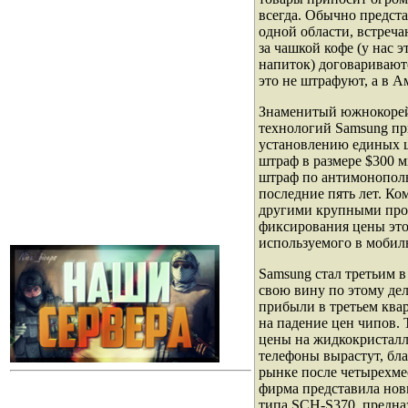
всегда. Обычно предст
одной области, встреч
за чашкой кофе (у нас э
напиток) договариваютс
это не штрафуют, а в А
Знаменитый южнокорей
технологий Samsung пр
установлению единых ц
штраф в размере $300 
штраф по антимонополь
последние пять лет. Ко
другими крупными про
фиксирования цены это
используемого в мобил
Samsung стал третьим 
свою вину по этому дел
прибыли в третьем квар
на падение цен чипов. 
цены на жидкокристал
телефоны вырастут, бл
рынке после четырехме
фирма представила но
типа SCH-S370, предна