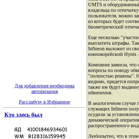
UMTS и оборудованный
владельца по отпечатку
пользователя, можно за
из которых будет соотв
биометрический отпеча
Еще несколько "участни
выплатить штрафы. Так
Infineon выложит из св
южнокорейский Hynix 
Компания заявила, что 
вопросы по поводу обв
"полностью решены". 
видимо, придется попр
Для добавления необходима
также им будут выдвин
авторизация
обвинения.
Расслабуху в Избранное
В аналогичном случае 
служащих Infineon пол
Кто здесь был
осудили за установлен
динамической операти
распространенного вид
Любопытно, что в этом