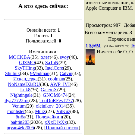
известные компании, как
А кто здесь сейчас:
Apple Computer и IBM.
Просмотров
: 987 |
Доба
Онлайн всего:
1
Всего комментариев
:
3
Гостей:
1
Порядок выв
Пользователей:
0
1
$@M
[
М
(31 Июл 2013 22:22)
Ничего себе О_О
Именинники:
MOCKBA
(35)
,
олег
(46)
,
svoy
(46)
,
GIZMO
(42)
,
SaTaN
(29)
,
SkyTHing
(33)
,
IntelCore
(29)
,
Shutnik
(34)
,
9Madman
(31)
,
Calvin
(33)
,
Искандерка
(31)
,
coolman
(25)
,
NoNameD2sRU
(36)
,
AWP_IVI
(46)
,
Luk8
(36)
,
GateroX
(29)
,
Nightingale
(31)
,
GNOM6474
(24)
,
ilya77722rus
(28)
,
TeoDoRFesT777
(28)
,
Venum
(29)
,
oleinikov_2014
(35)
,
monhster
(46)
,
MurZ
(27)
,
VitKuz
(48)
,
биба
(31)
,
Полежайкин
(20)
,
bahtin203
(2026)
,
xXxDJxXx
(32)
,
pryan4ek2005
(28)
, [
Полный список
]