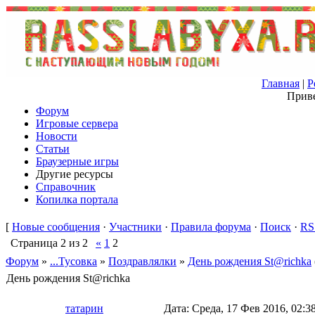
Главная
|
Р
Приве
Форум
Игровые сервера
Новости
Статьи
Браузерные игры
Другие ресурсы
Справочник
Копилка портала
[
Новые сообщения
·
Участники
·
Правила форума
·
Поиск
·
RS
Страница
2
из
2
«
1
2
Форум
»
...Тусовка
»
Поздравлялки
»
День рождения St@richka
День рождения St@richka
татарин
Дата: Среда, 17 Фев 2016, 02: