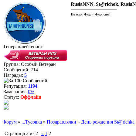
RuslaNNN
,
St@richok
,
Rusla
Не жди Чудо - Чуди сам!
Генерал-лейтенант
Группа: Особый Ветеран
Сообщений:
714
Награды:
5
Репутация:
1194
Замечания:
0%
Статус:
Оффлайн
Форум
»
...Тусовка
»
Поздравлялки
»
День рождения St@richka
Страница
2
из
2
«
1
2