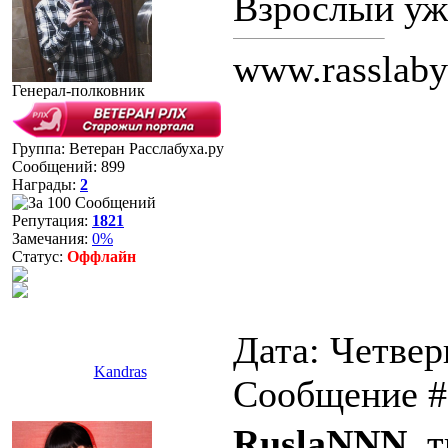
Взрослый уже
www.rasslaby
Генерал-полковник
Группа: Ветеран Расслабуха.ру
Сообщений:
899
Награды:
2
Репутация:
1821
Замечания:
0%
Статус:
Оффлайн
Дата: Четверг
Kandras
Сообщение 
RuslaNNN
, 