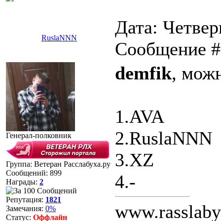
Дата: Четверг
RuslaNNN
Сообщение 
demfik
, можн
1.AVA
2.RuslaNNN
Генерал-полковник
3.XZ
Группа: Ветеран Расслабуха.ру
Сообщений:
899
4.-
Награды:
2
Репутация:
1821
www.rasslaby
Замечания:
0%
Статус:
Оффлайн