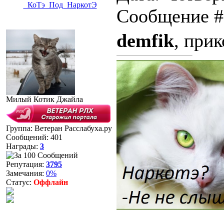
_КоТэ_Под_НаркотЭ
Сообщение 
demfik
, при
Милый Котик Джайла
Группа: Ветеран Расслабуха.ру
Сообщений:
401
Награды:
3
Репутация:
3795
Замечания:
0%
Статус:
Оффлайн