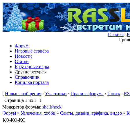
Главная
|
Р
Приве
Форум
Игровые сервера
Новости
Статьи
Браузерные игры
Другие ресурсы
Справочник
Копилка портала
[
Новые сообщения
·
Участники
·
Правила форума
·
Поиск
·
RS
Страница
1
из
1
1
Модератор форума:
shellshock
Форум
»
Увлечения, хобби
»
Сайты, дизайн, графика, видео
»
К
КО-КО-КО