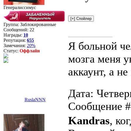
Генералиссимус
Группа: Заблокированные
Сообщений:
22
Награды:
10
Репутация:
655
Я больной че
Замечания:
20%
Статус:
Оффлайн
мозга меня у
аккаунт, а не
Дата: Четверг
RuslaNNN
Сообщение 
Kandras
, ко