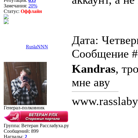
Репутация:
655
Замечания:
20%
Статус:
Оффлайн
Дата: Четверг
RuslaNNN
Сообщение 
Kandras
, тр
мне аву
www.rasslaby
Генерал-полковник
Группа: Ветеран Расслабуха.ру
Сообщений:
899
Награды:
2