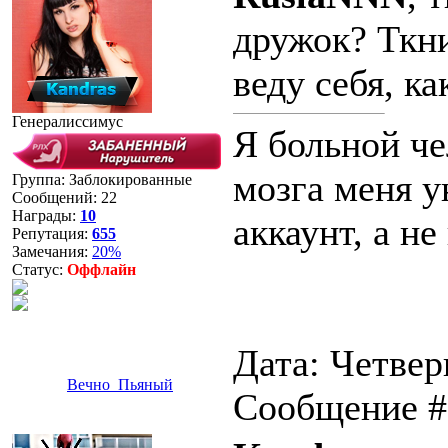
дружок? Ткни
веду себя, ка
Генералиссимус
Я больной че
мозга меня у
Группа: Заблокированные
Сообщений:
22
Награды:
10
аккаунт, а не
Репутация:
655
Замечания:
20%
Статус:
Оффлайн
Дата: Четверг
Вечно_Пьяный
Сообщение 