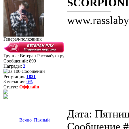
SCORPION
www.rasslaby
Генерал-полковник
Группа: Ветеран Расслабуха.ру
Сообщений:
899
Награды:
2
Репутация:
1821
Замечания:
0%
Статус:
Оффлайн
Дата: Пятниц
Вечно_Пьяный
Сообщение 