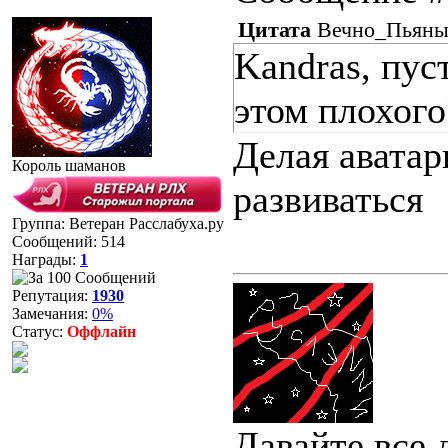
Цитата
Вечно_Пьян
Kandras, пус
этом плохого
Делая аватар
Король шаманов
развиваться
Группа: Ветеран Расслабуха.ру
Сообщений:
514
Награды:
1
Репутация:
1930
Замечания:
0%
Статус:
Оффлайн
Давайте все 