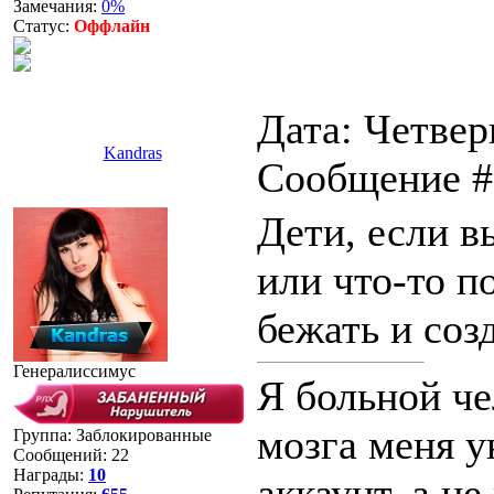
Замечания:
0%
Статус:
Оффлайн
Дата: Четверг
Kandras
Сообщение 
Дети, если в
или что-то п
бежать и соз
Генералиссимус
Я больной че
мозга меня у
Группа: Заблокированные
Сообщений:
22
Награды:
10
аккаунт, а не