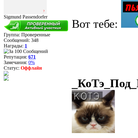
Sigmund Passendorfer
Вот тебе:
Группа: Проверенные
Сообщений:
348
Награды:
1
Репутация:
671
Замечания:
0%
Статус:
Оффлайн
_КоТэ_Под_