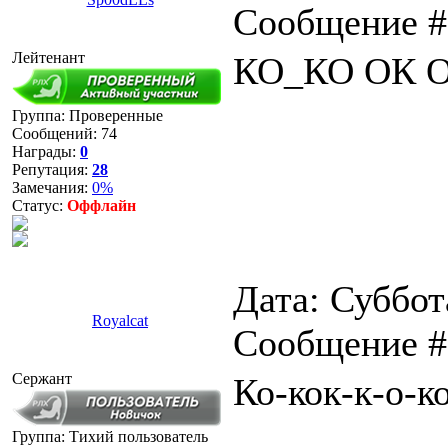
Сообщение 
Лейтенант
КО_КО ОК 
Группа: Проверенные
Сообщений:
74
Награды:
0
Репутация:
28
Замечания:
0%
Статус:
Оффлайн
Дата: Суббота
Royalcat
Сообщение 
Сержант
Ко-кок-к-о-ко
Группа: Тихий пользователь