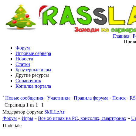
Главная
|
Р
Приве
Форум
Игровые сервера
Новости
Статьи
Браузерные игры
Другие ресурсы
Справочник
Копилка портала
[
Новые сообщения
·
Участники
·
Правила форума
·
Поиск
·
RS
Страница
1
из
1
1
Модератор форума:
SkILLzAr
Форум
»
Игры
»
Все об играх на PC, консолях, смартфонах
»
Un
Undertale