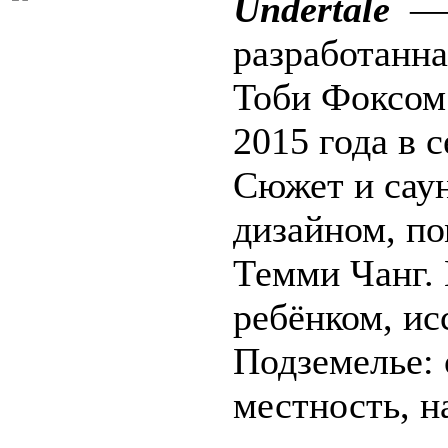
Undertale
— к
разработанн
Тоби Фоксом
2015 года
в 
Сюжет и саун
дизайном, по
Темми Чанг. 
ребёнком, и
Подземелье:
местность, н