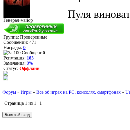
Пуля виноват
Генерал-майор
Группа: Проверенные
Сообщений:
471
Награды:
0
Репутация:
183
Замечания:
0%
Статус:
Оффлайн
Форум
»
Игры
»
Все об играх на PC, консолях, смартфонах
»
Un
Страница
1
из
1
1