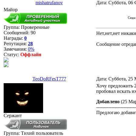
mishatrufanov
Дата: Суббота, 06 
Майор
Сюда 
Группа: Проверенные
Сообщений:
90
Нет,нет,нет никак
Награды:
0
Репутация:
28
Сообщение отреда
Замечания:
0%
Статус:
Оффлайн
TeoDoRFesT777
Дата: Суббота, 25 
Хочу предложить 2
пробовал искать их
Добавлено
(25 Мар
--------------------------
Предлогаю добавит
Сержант
Группа: Тихий пользователь