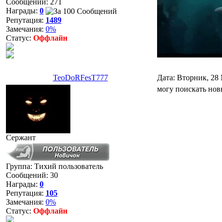
Сообщений:
271
Награды:
0
Репутация:
1489
Замечания:
0%
Статус:
Оффлайн
TeoDoRFesT777
Дата: Вторник, 28
могу поискать нов
Сержант
Группа: Тихий пользователь
Сообщений:
30
Награды:
0
Репутация:
105
Замечания:
0%
Статус:
Оффлайн