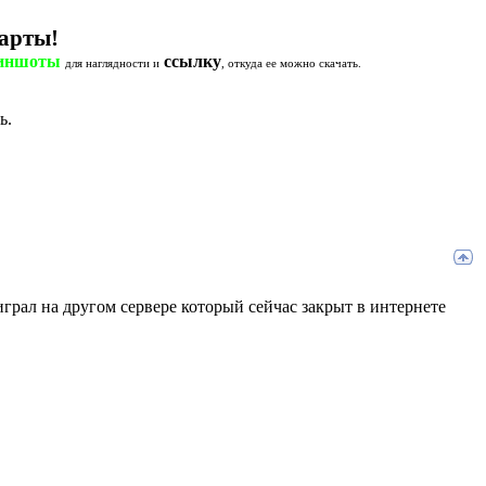
арты!
иншоты
ссылку
для наглядности и
, откуда ее можно скачать.
ь.
рал на другом сервере который сейчас закрыт в интернете