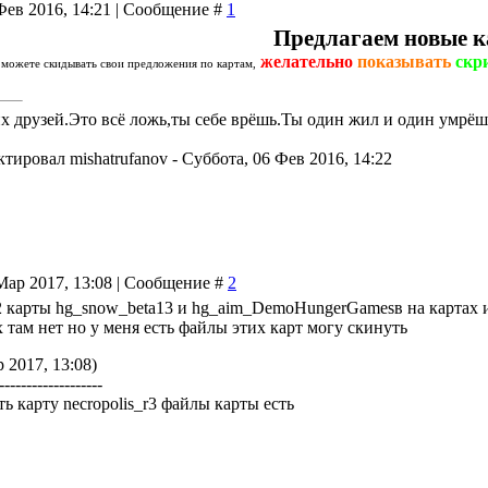
Фев 2016, 14:21 | Сообщение #
1
Предлагаем новые к
желательно
показывать
скр
можете скидывать свои предложения по картам,
их друзей.Это всё ложь,ты себе врёшь.Ты один жил и один умрёш
ктировал
mishatrufanov
-
Суббота, 06 Фев 2016, 14:22
Мар 2017, 13:08 | Сообщение #
2
 карты hg_snow_beta13 и hg_aim_DemoHungerGamesв на картах иг
 там нет но у меня есть файлы этих карт могу скинуть
 2017, 13:08)
-------------------
ь карту necropolis_r3 файлы карты есть