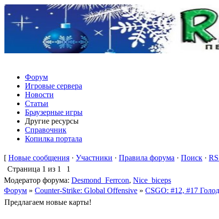
Форум
Игровые сервера
Новости
Статьи
Браузерные игры
Другие ресурсы
Справочник
Копилка портала
[
Новые сообщения
·
Участники
·
Правила форума
·
Поиск
·
RS
Страница
1
из
1
1
Модератор форума:
Desmond_Ferrcon
,
Nice_biceps
Форум
»
Counter-Strike: Global Offensive
»
CSGO: #12, #17 Гол
Предлагаем новые карты!