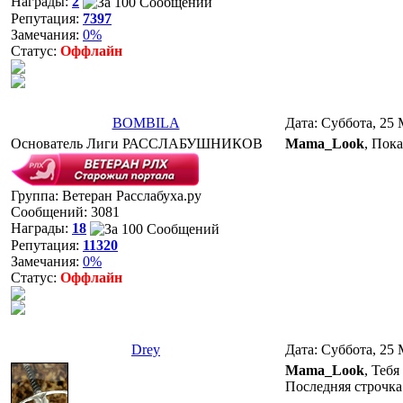
Награды:
2
Репутация:
7397
Замечания:
0%
Статус:
Оффлайн
BOMBILA
Дата: Суббота, 25 
Основатель Лиги РАССЛАБУШНИКОВ
Mama_Look
, Пок
Группа: Ветеран Расслабуха.ру
Сообщений:
3081
Награды:
18
Репутация:
11320
Замечания:
0%
Статус:
Оффлайн
Drey
Дата: Суббота, 25 
Mama_Look
, Теб
Последняя строчка