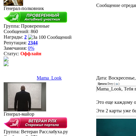
Сообщение отреда
Генерал-полковник
Группа: Проверенные
Сообщений:
860
Награды:
2
Репутация:
2344
Замечания:
0%
Статус:
Оффлайн
Mama_Look
Дата: Воскресенье,
Цитата
Drey
(
)
Mama_Look, Тебя в
Это еще каждому о
Эти 2 карты уже б
Генерал-майор
Группа: Ветеран Расслабуха.ру