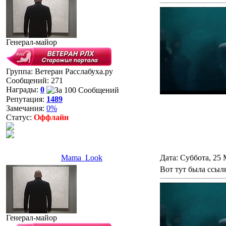
Генерал-майор
Группа: Ветеран Расслабуха.ру
Сообщений:
271
Награды:
0
Репутация:
1489
Замечания:
0%
Статус:
Оффлайн
Mama_Look
Дата: Суббота, 25 
Вот тут была ссылк
Генерал-майор