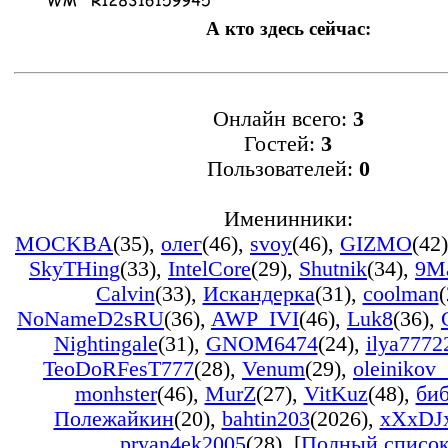
А кто здесь сейчас:
Онлайн всего:
3
Гостей:
3
Пользователей:
0
Именинники:
MOCKBA
(35)
,
олег
(46)
,
svoy
(46)
,
GIZMO
(42)
SkyTHing
(33)
,
IntelCore
(29)
,
Shutnik
(34)
,
9M
Calvin
(33)
,
Искандерка
(31)
,
coolman
(
NoNameD2sRU
(36)
,
AWP_IVI
(46)
,
Luk8
(36)
,
Nightingale
(31)
,
GNOM6474
(24)
,
ilya7772
TeoDoRFesT777
(28)
,
Venum
(29)
,
oleinikov
monhster
(46)
,
MurZ
(27)
,
VitKuz
(48)
,
би
Полежайкин
(20)
,
bahtin203
(2026)
,
xXxDJ
pryan4ek2005
(28)
, [
Полный списо