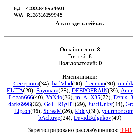
А кто здесь сейчас:
Онлайн всего:
8
Гостей:
8
Пользователей:
0
Именинники:
Сестрюня
(34)
,
badVlad
(90)
,
freeman
(30)
,
tembl
ELITA
(29)
,
Sayonara
(28)
,
DEEPOFRAIN
(39)
,
Andr
Logan666
(40)
,
VaN4o
(36)
,
m_A_X35
(72)
,
Denis1
dark6996
(32)
,
GeT_R1gHT
(29)
,
JustfUnky
(34)
,
Gr
Lipton
(96)
,
ScreaM
(26)
,
kiddy
(38)
,
yourmonco
bAcktrap
(24)
,
DavidBulgakov
(49)
Зарегистрировано расслабушников:
9941