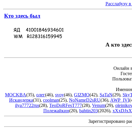
Расслабуху в
Кто здесь был
А кто здес
Онлайн в
Госте
Пользова
Именин
MOCKBA
(35)
,
олег
(46)
,
svoy
(46)
,
GIZMO
(42)
,
SaTaN
(29)
,
Sky
Искандерка
(31)
,
coolman
(25)
,
NoNameD2sRU
(36)
,
AWP_IVI
(
ilya77722rus
(28)
,
TeoDoRFesT777
(28)
,
Venum
(29)
,
oleiniko
Полежайкин
(20)
,
bahtin203
(2026)
,
xXxDJxX
Зарегистрировано ра