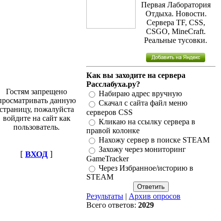
Первая Лаборатория
Отдыха. Новости.
Сервера TF, CSS,
CSGO, MineCraft.
Реальные тусовки.
Как вы заходите на сервера
Расслабуха.ру?
Гостям запрещено
Набираю адрес вручную
просматривать данную
Скачал с сайта файл меню
страницу, пожалуйста
серверов CSS
войдите на сайт как
Кликаю на ссылку сервера в
пользователь.
правой колонке
Нахожу сервер в поиске STEAM
Захожу через мониторинг
[
ВХОД
]
GameTracker
Через Избранное/историю в
STEAM
Результаты
|
Архив опросов
Всего ответов:
2029