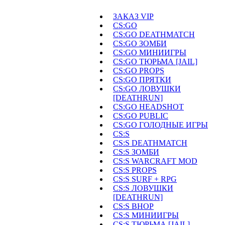
ЗАКАЗ VIP
CS:GO
CS:GO DEATHMATCH
CS:GO ЗОМБИ
CS:GO МИНИИГРЫ
CS:GO ТЮРЬМА [JAIL]
CS:GO PROPS
CS:GO ПРЯТКИ
CS:GO ЛОВУШКИ
[DEATHRUN]
CS:GO HEADSHOT
CS:GO PUBLIC
CS:GO ГОЛОДНЫЕ ИГРЫ
CS:S
CS:S DEATHMATCH
CS:S ЗОМБИ
CS:S WARCRAFT MOD
CS:S PROPS
CS:S SURF + RPG
CS:S ЛОВУШКИ
[DEATHRUN]
CS:S BHOP
CS:S МИНИИГРЫ
CS:S ТЮРЬМА [JAIL]