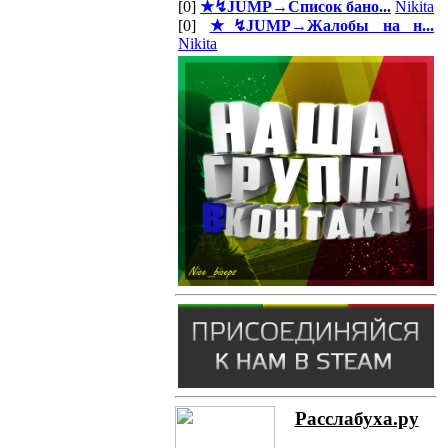
[0]
★↯JUMP→Список бано...
Nikita
[0]
★↯JUMP→Жалобы на н...
Nikita
Расслабуха.ру