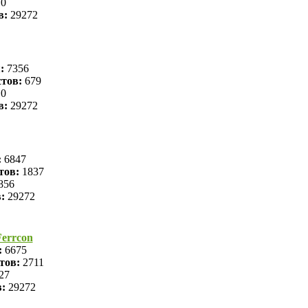
0
в:
29272
я:
7356
тов:
679
0
в:
29272
:
6847
тов:
1837
856
в:
29272
errcon
:
6675
тов:
2711
27
в:
29272