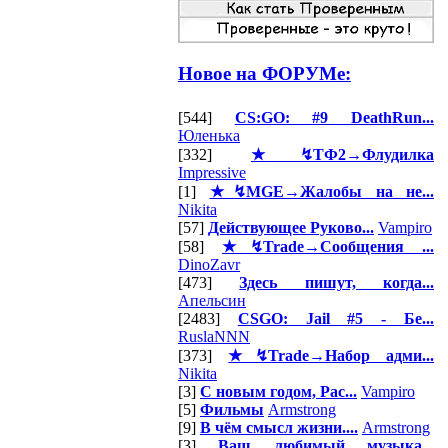
Новое на ФОРУМе:
[544]
CS:GO: #9 DeathRun...
Юленька
[332]
★↯ТФ2→Флудилка
Impressive
[1]
★↯MGE→Жалобы на не...
Nikita
[57]
Действующее Руково...
Vampiro
[58]
★↯Trade→Сообщения ...
DinoZavr
[473]
Здесь пишут, когда...
Апельсин
[2483]
CSGO: Jail #5 - Бе...
RuslaNNN
[373]
★↯Trade→Набор адми...
Nikita
[3]
С новым годом, Рас...
Vampiro
[5]
Фильмы
Armstrong
[9]
В чём смысл жизни....
Armstrong
[3]
Ваш любимый музыка...