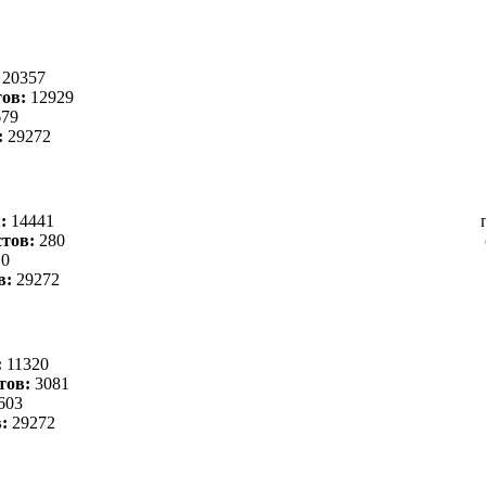
:
20357
ов:
12929
79
:
29272
я:
14441
тов:
280
0
в:
29272
:
11320
тов:
3081
603
в:
29272