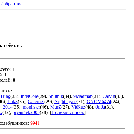
 Избранное
ь сейчас:
сего:
1
й:
1
телей:
0
ники:
THing
(33)
,
IntelCore
(29)
,
Shutnik
(34)
,
9Madman
(31)
,
Calvin
(33)
,
46)
,
Luk8
(36)
,
GateroX
(29)
,
Nightingale
(31)
,
GNOM6474
(24)
,
v_2014
(35)
,
monhster
(46)
,
MurZ
(27)
,
VitKuz
(48)
,
биба
(31)
,
x
(32)
,
pryan4ek2005
(28)
, [
Полный список
]
сслабушников:
9941