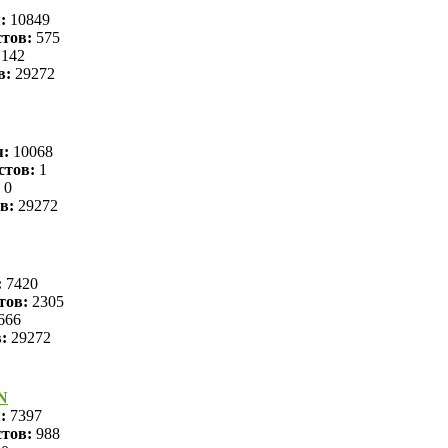
я:
10849
тов:
575
142
в:
29272
я:
10068
стов:
1
0
в:
29272
:
7420
тов:
2305
666
в:
29272
N
я:
7397
тов:
988