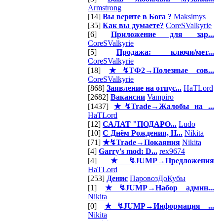
Armstrong
[14]
Вы верите в Бога ?
Maksimys
[35]
Как вы думаете?
CoreSValkyrie
[6]
Приложение для зар...
CoreSValkyrie
[5]
Продажа: ключи/мет...
CoreSValkyrie
[18]
★↯ТФ2→Полезные сов...
CoreSValkyrie
[868]
Заявление на отпус...
HaTLord
[2682]
Вакансии
Vampiro
[1437]
★↯Trade→Жалобы на ...
HaTLord
[12]
САЛАТ "ПОДАРО...
Ludo
[10]
С Днём Рождения, Н...
Nikita
[71]
★↯Trade→Покаяния
Nikita
[4]
Garry's mod: D...
rex9674
[4]
★↯JUMP→Предложения
HaTLord
[253]
Денис
ПаровозДоКубы
[1]
★↯JUMP→Набор админ...
Nikita
[0]
★↯JUMP→Информация ...
Nikita