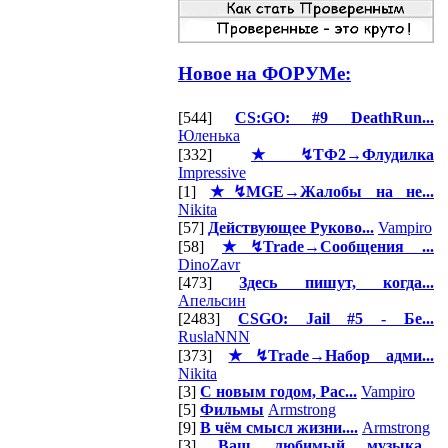
Новое на ФОРУМе:
[544]
CS:GO: #9 DeathRun...
Юленька
[332]
★↯ТФ2→Флудилка
Impressive
[1]
★↯MGE→Жалобы на не...
Nikita
[57]
Действующее Руково...
Vampiro
[58]
★↯Trade→Сообщения ...
DinoZavr
[473]
Здесь пишут, когда...
Апельсин
[2483]
CSGO: Jail #5 - Бе...
RuslaNNN
[373]
★↯Trade→Набор адми...
Nikita
[3]
С новым годом, Рас...
Vampiro
[5]
Фильмы
Armstrong
[9]
В чём смысл жизни....
Armstrong
[3]
Ваш любимый музыка...