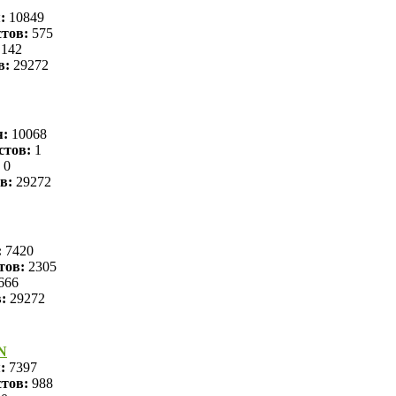
я:
10849
тов:
575
142
в:
29272
я:
10068
стов:
1
0
в:
29272
:
7420
тов:
2305
666
в:
29272
N
я:
7397
тов:
988