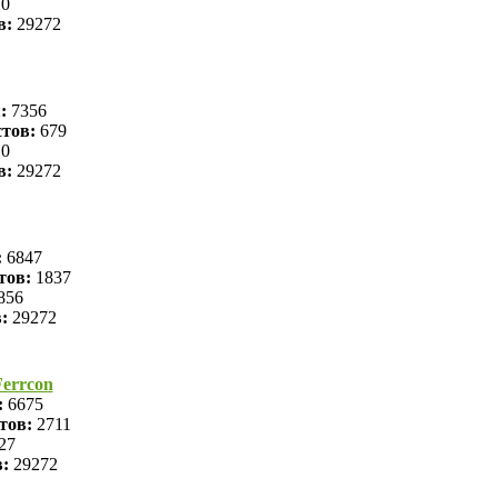
0
в:
29272
я:
7356
тов:
679
0
в:
29272
:
6847
тов:
1837
856
в:
29272
errcon
:
6675
тов:
2711
27
в:
29272