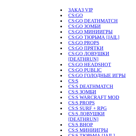
ЗАКАЗ VIP
CS:GO
CS:GO DEATHMATCH
CS:GO ЗОМБИ
CS:GO МИНИИГРЫ
CS:GO ТЮРЬМА [JAIL]
CS:GO PROPS
CS:GO ПРЯТКИ
CS:GO ЛОВУШКИ
[DEATHRUN]
CS:GO HEADSHOT
CS:GO PUBLIC
CS:GO ГОЛОДНЫЕ ИГРЫ
CS:S
CS:S DEATHMATCH
CS:S ЗОМБИ
CS:S WARCRAFT MOD
CS:S PROPS
CS:S SURF + RPG
CS:S ЛОВУШКИ
[DEATHRUN]
CS:S BHOP
CS:S МИНИИГРЫ
CS:S ТЮРЬМА [JAIL]