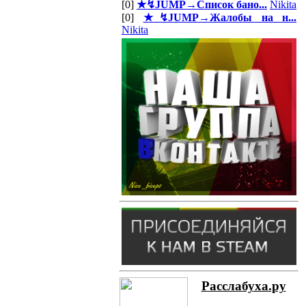
[0]
★↯JUMP→Список бано...
Nikita
[0]
★↯JUMP→Жалобы на н...
Nikita
Расслабуха.ру