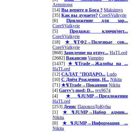
Armstrong
[14]
Вы верите в Бога ?
Maksimys
[35]
Как вы думаете?
CoreSValkyrie
[6]
Приложение для зар...
CoreSValkyrie
[5]
Продажа: ключи/мет...
CoreSValkyrie
[18]
★↯ТФ2→Полезные сов...
CoreSValkyrie
[868]
Заявление на отпус...
HaTLord
[2682]
Вакансии
Vampiro
[1437]
★↯Trade→Жалобы на ...
HaTLord
[12]
САЛАТ "ПОДАРО...
Ludo
[10]
С Днём Рождения, Н...
Nikita
[71]
★↯Trade→Покаяния
Nikita
[4]
Garry's mod: D...
rex9674
[4]
★↯JUMP→Предложения
HaTLord
[253]
Денис
ПаровозДоКубы
[1]
★↯JUMP→Набор админ...
Nikita
[0]
★↯JUMP→Информация ...
Nikita