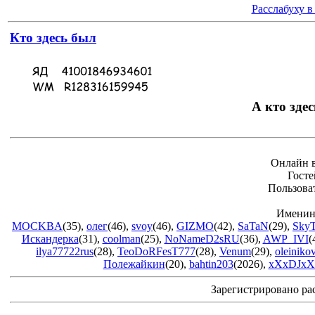
Расслабуху в
Кто здесь был
А кто здес
Онлайн в
Госте
Пользова
Именин
MOCKBA
(35)
,
олег
(46)
,
svoy
(46)
,
GIZMO
(42)
,
SaTaN
(29)
,
Sky
Искандерка
(31)
,
coolman
(25)
,
NoNameD2sRU
(36)
,
AWP_IVI
(
ilya77722rus
(28)
,
TeoDoRFesT777
(28)
,
Venum
(29)
,
oleiniko
Полежайкин
(20)
,
bahtin203
(2026)
,
xXxDJxX
Зарегистрировано ра