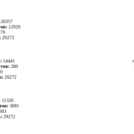
:
20357
ов:
12929
79
:
29272
я:
14441
тов:
280
0
в:
29272
:
11320
тов:
3081
603
в:
29272