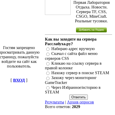
Первая Лаборатория
Отдыха. Новости.
Сервера TF, CSS,
CSGO, MineCraft.
Реальные тусовки.
Как вы заходите на сервера
Расслабуха.ру?
Гостям запрещено
Набираю адрес вручную
просматривать данную
Скачал с сайта файл меню
страницу, пожалуйста
серверов CSS
войдите на сайт как
Кликаю на ссылку сервера в
пользователь.
правой колонке
Нахожу сервер в поиске STEAM
Захожу через мониторинг
[
ВХОД
]
GameTracker
Через Избранное/историю в
STEAM
Результаты
|
Архив опросов
Всего ответов:
2029