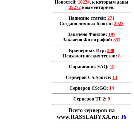
Новостей:
10224
, к которым даны
29272
комментариев.
Написано статей:
271
Создано личных блогов:
2928
Закачено Файлов:
197
Закачено Фотографий:
357
Браузерных Игр:
300
Психологических тестов:
8
Справочник FAQ:
19
Серверов CS:Source:
13
Серверов CS:GO:
14
Серверов TF 2:
9
Всего cерверов на
www.RASSLABYXA.ru:
36