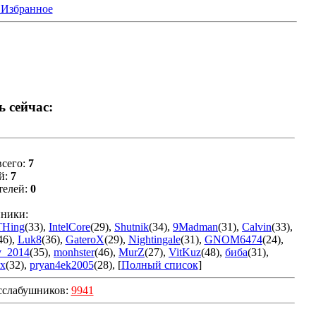
 Избранное
ь сейчас:
сего:
7
й:
7
телей:
0
ники:
THing
(33)
,
IntelCore
(29)
,
Shutnik
(34)
,
9Madman
(31)
,
Calvin
(33)
,
46)
,
Luk8
(36)
,
GateroX
(29)
,
Nightingale
(31)
,
GNOM6474
(24)
,
v_2014
(35)
,
monhster
(46)
,
MurZ
(27)
,
VitKuz
(48)
,
биба
(31)
,
x
(32)
,
pryan4ek2005
(28)
, [
Полный список
]
сслабушников:
9941