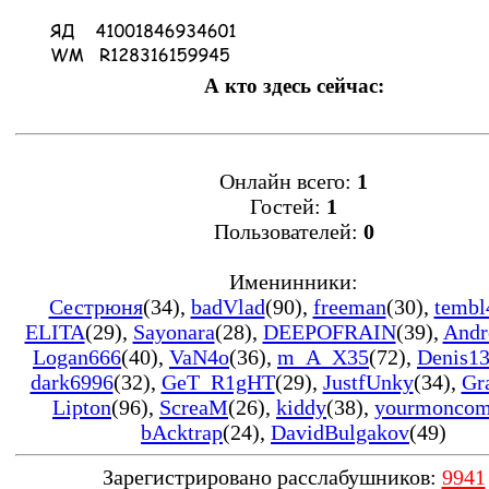
А кто здесь сейчас:
Онлайн всего:
1
Гостей:
1
Пользователей:
0
Именинники:
Сестрюня
(34)
,
badVlad
(90)
,
freeman
(30)
,
tembl
ELITA
(29)
,
Sayonara
(28)
,
DEEPOFRAIN
(39)
,
Andr
Logan666
(40)
,
VaN4o
(36)
,
m_A_X35
(72)
,
Denis1
dark6996
(32)
,
GeT_R1gHT
(29)
,
JustfUnky
(34)
,
Gr
Lipton
(96)
,
ScreaM
(26)
,
kiddy
(38)
,
yourmonco
bAcktrap
(24)
,
DavidBulgakov
(49)
Зарегистрировано расслабушников:
9941