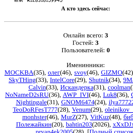
А кто здесь сейчас:
Онлайн всего:
3
Гостей:
3
Пользователей:
0
Именинники:
MOCKBA
(35)
,
олег
(46)
,
svoy
(46)
,
GIZMO
(42)
SkyTHing
(33)
,
IntelCore
(29)
,
Shutnik
(34)
,
9M
Calvin
(33)
,
Искандерка
(31)
,
coolman
(
NoNameD2sRU
(36)
,
AWP_IVI
(46)
,
Luk8
(36)
,
Nightingale
(31)
,
GNOM6474
(24)
,
ilya7772
TeoDoRFesT777
(28)
,
Venum
(29)
,
oleinikov
monhster
(46)
,
MurZ
(27)
,
VitKuz
(48)
,
би
Полежайкин
(20)
,
bahtin203
(2026)
,
xXxDJ
pryan4ek2005
(28)
, [
Полный списо