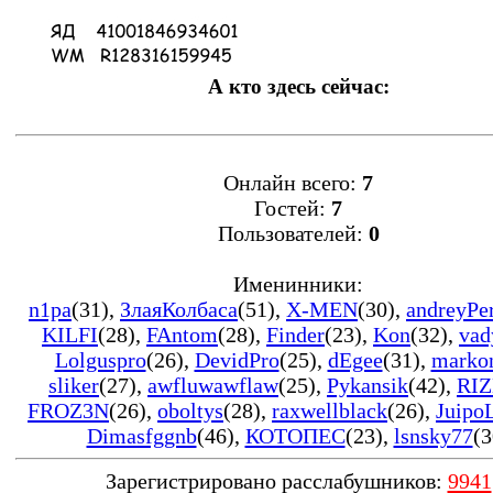
А кто здесь сейчас:
Онлайн всего:
7
Гостей:
7
Пользователей:
0
Именинники:
n1pa
(31)
,
ЗлаяКолбаса
(51)
,
X-MEN
(30)
,
andreyPe
KILFI
(28)
,
FAntom
(28)
,
Finder
(23)
,
Kon
(32)
,
vad
Lolguspro
(26)
,
DevidPro
(25)
,
dEgee
(31)
,
marko
sliker
(27)
,
awfluwawflaw
(25)
,
Pykansik
(42)
,
RIZ
FROZ3N
(26)
,
oboltys
(28)
,
raxwellblack
(26)
,
Juipo
Dimasfggnb
(46)
,
КОТОПЕС
(23)
,
lsnsky77
(3
Зарегистрировано расслабушников:
9941