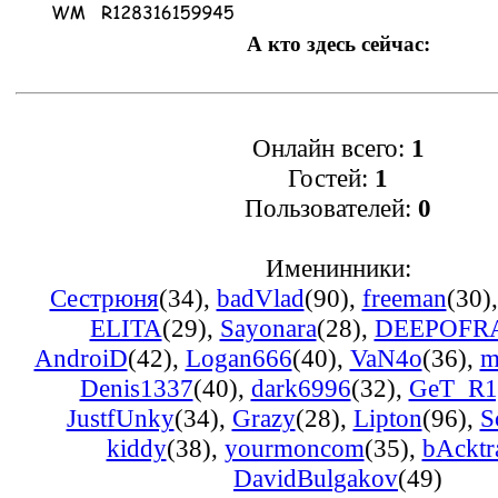
А кто здесь сейчас:
Онлайн всего:
1
Гостей:
1
Пользователей:
0
Именинники:
Сестрюня
(34)
,
badVlad
(90)
,
freeman
(30)
ELITA
(29)
,
Sayonara
(28)
,
DEEPOFR
AndroiD
(42)
,
Logan666
(40)
,
VaN4o
(36)
,
m
Denis1337
(40)
,
dark6996
(32)
,
GeT_R
JustfUnky
(34)
,
Grazy
(28)
,
Lipton
(96)
,
S
kiddy
(38)
,
yourmoncom
(35)
,
bAcktr
DavidBulgakov
(49)