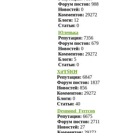
Форум постов:
988
Новостей:
0
Комментов:
29272
Блоги:
12
Статьи:
0
Юленька
Репутация:
7356
Форум постов:
679
Новостей:
0
Комментов:
29272
Блоги:
5
Статьи:
0
ҲửŦṀ€Ħ
Репутация:
6847
Форум постов:
1837
Новостей:
856
Комментов:
29272
Блоги:
0
Статьи:
40
Desmond_Ferrcon
Репутация:
6675
Форум постов:
2711
Новостей:
27
Комментов:
29272