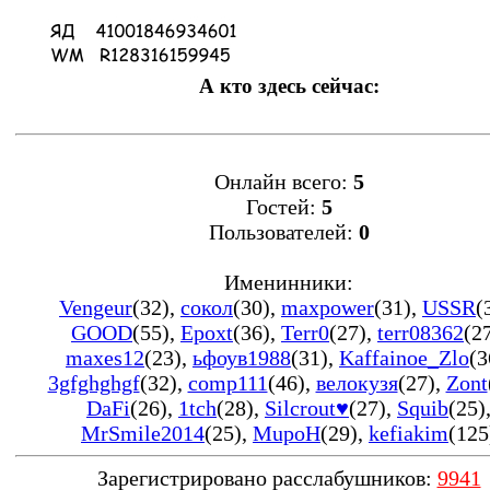
А кто здесь сейчас:
Онлайн всего:
5
Гостей:
5
Пользователей:
0
Именинники:
Vengeur
(32)
,
сокол
(30)
,
maxpower
(31)
,
USSR
(
GOOD
(55)
,
Epoxt
(36)
,
Terr0
(27)
,
terr08362
(2
maxes12
(23)
,
ьфоув1988
(31)
,
Kaffainoe_Zlo
(3
3gfghghgf
(32)
,
comp111
(46)
,
велокузя
(27)
,
Zont
DaFi
(26)
,
1tch
(28)
,
Silcrout♥
(27)
,
Squib
(25)
MrSmile2014
(25)
,
MupoH
(29)
,
kefiakim
(125
Зарегистрировано расслабушников:
9941