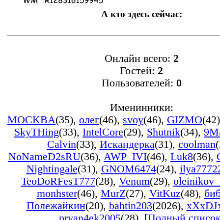
А кто здесь сейчас:
Онлайн всего:
2
Гостей:
2
Пользователей:
0
Именинники:
MOCKBA
(35)
,
олег
(46)
,
svoy
(46)
,
GIZMO
(42)
SkyTHing
(33)
,
IntelCore
(29)
,
Shutnik
(34)
,
9M
Calvin
(33)
,
Искандерка
(31)
,
coolman
(
NoNameD2sRU
(36)
,
AWP_IVI
(46)
,
Luk8
(36)
,
Nightingale
(31)
,
GNOM6474
(24)
,
ilya7772
TeoDoRFesT777
(28)
,
Venum
(29)
,
oleinikov
monhster
(46)
,
MurZ
(27)
,
VitKuz
(48)
,
би
Полежайкин
(20)
,
bahtin203
(2026)
,
xXxDJ
pryan4ek2005
(28)
, [
Полный списо