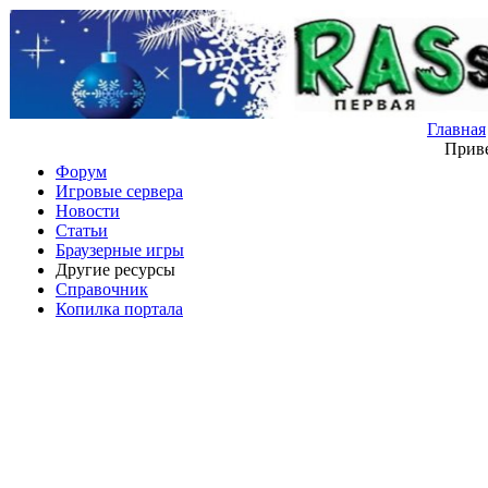
Главная
Приве
Форум
Игровые сервера
Новости
Статьи
Браузерные игры
Другие ресурсы
Справочник
Копилка портала