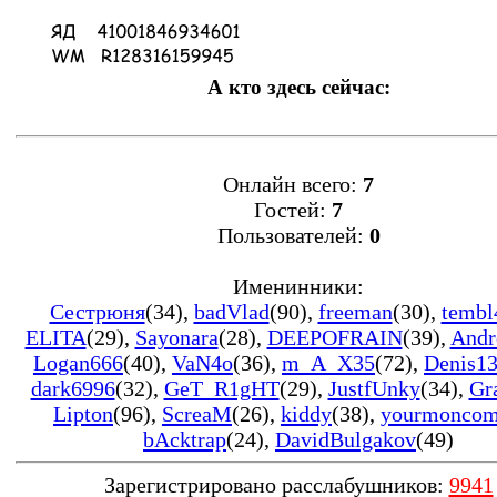
А кто здесь сейчас:
Онлайн всего:
7
Гостей:
7
Пользователей:
0
Именинники:
Сестрюня
(34)
,
badVlad
(90)
,
freeman
(30)
,
tembl
ELITA
(29)
,
Sayonara
(28)
,
DEEPOFRAIN
(39)
,
Andr
Logan666
(40)
,
VaN4o
(36)
,
m_A_X35
(72)
,
Denis1
dark6996
(32)
,
GeT_R1gHT
(29)
,
JustfUnky
(34)
,
Gr
Lipton
(96)
,
ScreaM
(26)
,
kiddy
(38)
,
yourmonco
bAcktrap
(24)
,
DavidBulgakov
(49)
Зарегистрировано расслабушников:
9941