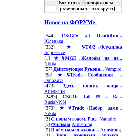
Новое на ФОРУМе:
[544]
CS:GO: #9 DeathRun...
Юленька
[332]
★↯ТФ2→Флудилка
Impressive
[1]
★↯MGE→Жалобы на не...
Nikita
[57]
Действующее Руково...
Vampiro
[58]
★↯Trade→Сообщения ...
DinoZavr
[473]
Здесь пишут, когда...
Апельсин
[2483]
CSGO: Jail #5 - Бе...
RuslaNNN
[373]
★↯Trade→Набор адми...
Nikita
[3]
С новым годом, Рас...
Vampiro
[5]
Фильмы
Armstrong
[9]
В чём смысл жизни....
Armstrong
[3]
Ваш любимый музыка...