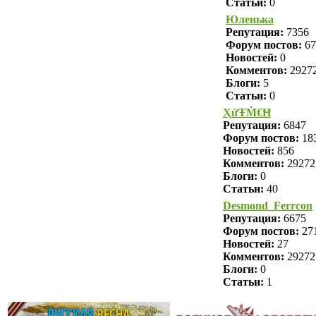
Статьи:
0
Юленька
Репутация:
7356
Форум постов:
67
Новостей:
0
Комментов:
2927
Блоги:
5
Статьи:
0
ҲửŦṀ€Ħ
Репутация:
6847
Форум постов:
18
Новостей:
856
Комментов:
29272
Блоги:
0
Статьи:
40
Desmond_Ferrcon
Репутация:
6675
Форум постов:
27
Новостей:
27
Комментов:
29272
Блоги:
0
Статьи:
1