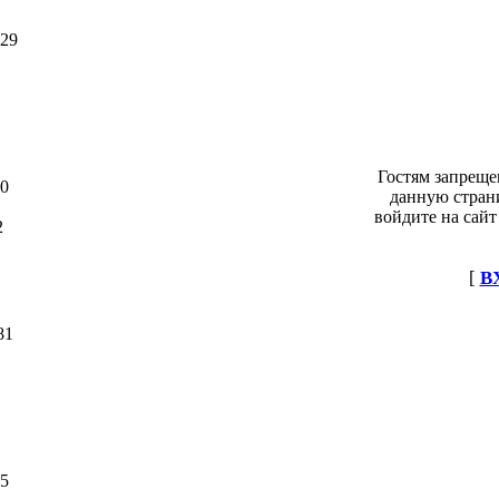
29
Гостям запреще
0
данную стран
войдите на сайт
2
[
В
81
5