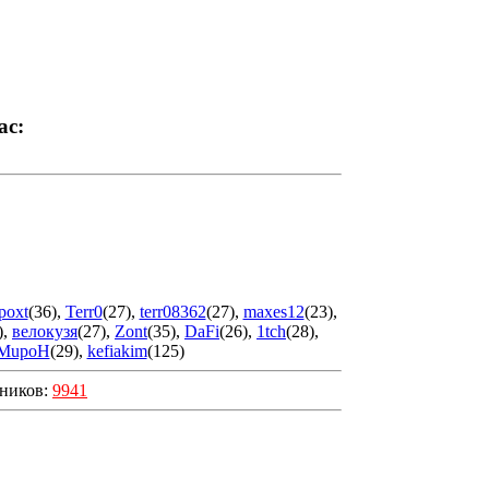
ас:
poxt
(36)
,
Terr0
(27)
,
terr08362
(27)
,
maxes12
(23)
,
)
,
велокузя
(27)
,
Zont
(35)
,
DaFi
(26)
,
1tch
(28)
,
MupoH
(29)
,
kefiakim
(125)
шников:
9941