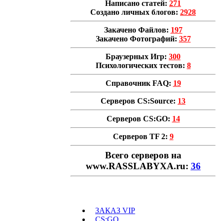
Написано статей:
271
Создано личных блогов:
2928
Закачено Файлов:
197
Закачено Фотографий:
357
Браузерных Игр:
300
Психологических тестов:
8
Справочник FAQ:
19
Серверов CS:Source:
13
Серверов CS:GO:
14
Серверов TF 2:
9
Всего cерверов на
www.RASSLABYXA.ru:
36
ЗАКАЗ VIP
CS:GO