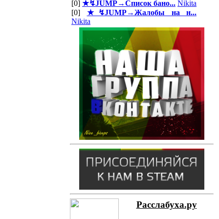
[0]
★↯JUMP→Список бано...
Nikita
[0]
★↯JUMP→Жалобы на н...
Nikita
Расслабуха.ру