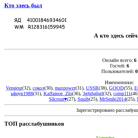
Кто здесь был
А кто здесь сейч
Онлайн всего:
6
Гостей:
6
Пользователей:
0
Именинники:
Vengeur
(32)
,
сокол
(30)
,
maxpower
(31)
,
USSR
(38)
,
GOOD
(55)
,
E
ьфоув1988
(31)
,
Kaffainoe_Zlo
(36)
,
3gfghghgf
(32)
,
comp111
(46
Silcrout♥
(27)
,
Squib
(25)
,
MrSmile2014
(25)
,
Зарегистрировано расслабу
ТОП расслабушников
Vampiro