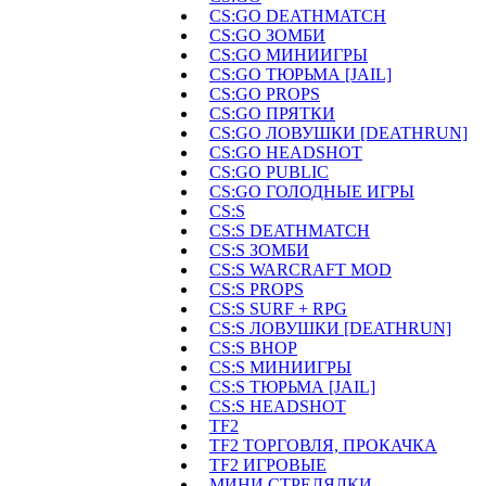
CS:GO DEATHMATCH
CS:GO ЗОМБИ
CS:GO МИНИИГРЫ
CS:GO ТЮРЬМА [JAIL]
CS:GO PROPS
CS:GO ПРЯТКИ
CS:GO ЛОВУШКИ [DEATHRUN]
CS:GO HEADSHOT
CS:GO PUBLIC
CS:GO ГОЛОДНЫЕ ИГРЫ
CS:S
CS:S DEATHMATCH
CS:S ЗОМБИ
CS:S WARCRAFT MOD
CS:S PROPS
CS:S SURF + RPG
CS:S ЛОВУШКИ [DEATHRUN]
CS:S BHOP
CS:S МИНИИГРЫ
CS:S ТЮРЬМА [JAIL]
CS:S HEADSHOT
TF2
TF2 ТОРГОВЛЯ, ПРОКАЧКА
TF2 ИГРОВЫЕ
МИНИ СТРЕЛЯЛКИ