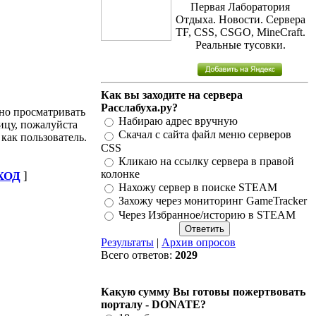
Первая Лаборатория
Отдыха. Новости. Сервера
TF, CSS, CSGO, MineCraft.
Реальные тусовки.
Как вы заходите на сервера
Расслабуха.ру?
но просматривать
Набираю адрес вручную
ицу, пожалуйста
Скачал с сайта файл меню серверов
 как пользователь.
CSS
Кликаю на ссылку сервера в правой
колонке
ХОД
]
Нахожу сервер в поиске STEAM
Захожу через мониторинг GameTracker
Через Избранное/историю в STEAM
Результаты
|
Архив опросов
Всего ответов:
2029
Какую сумму Вы готовы пожертвовать
порталу - DONATE?