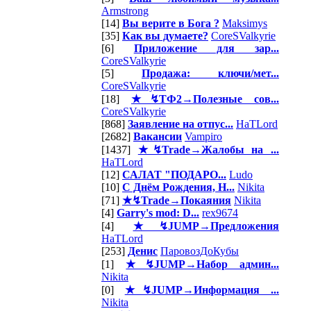
Armstrong
[14]
Вы верите в Бога ?
Maksimys
[35]
Как вы думаете?
CoreSValkyrie
[6]
Приложение для зар...
CoreSValkyrie
[5]
Продажа: ключи/мет...
CoreSValkyrie
[18]
★↯ТФ2→Полезные сов...
CoreSValkyrie
[868]
Заявление на отпус...
HaTLord
[2682]
Вакансии
Vampiro
[1437]
★↯Trade→Жалобы на ...
HaTLord
[12]
САЛАТ "ПОДАРО...
Ludo
[10]
С Днём Рождения, Н...
Nikita
[71]
★↯Trade→Покаяния
Nikita
[4]
Garry's mod: D...
rex9674
[4]
★↯JUMP→Предложения
HaTLord
[253]
Денис
ПаровозДоКубы
[1]
★↯JUMP→Набор админ...
Nikita
[0]
★↯JUMP→Информация ...
Nikita