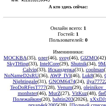
А кто здесь сейчас:
Онлайн всего:
1
Гостей:
1
Пользователей:
0
Именинники:
MOCKBA
(35)
,
олег
(46)
,
svoy
(46)
,
GIZMO
(42)
SkyTHing
(33)
,
IntelCore
(29)
,
Shutnik
(34)
,
9M
Calvin
(33)
,
Искандерка
(31)
,
coolman
(
NoNameD2sRU
(36)
,
AWP_IVI
(46)
,
Luk8
(36)
,
Nightingale
(31)
,
GNOM6474
(24)
,
ilya7772
TeoDoRFesT777
(28)
,
Venum
(29)
,
oleinikov
monhster
(46)
,
MurZ
(27)
,
VitKuz
(48)
,
би
Полежайкин
(20)
,
bahtin203
(2026)
,
xXxDJ
pryan4ek2005
(28)
, [
Полный списо