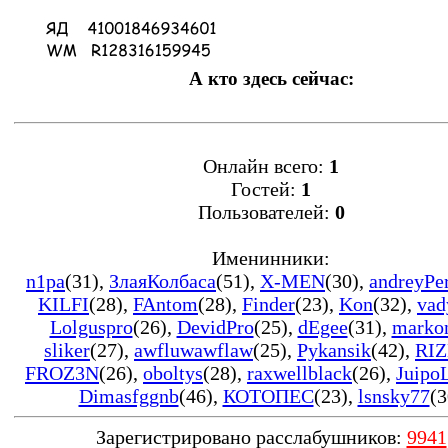
А кто здесь сейчас:
Онлайн всего:
1
Гостей:
1
Пользователей:
0
Именинники:
n1pa
(31)
,
ЗлаяКолбаса
(51)
,
X-MEN
(30)
,
andreyPe
KILFI
(28)
,
FAntom
(28)
,
Finder
(23)
,
Kon
(32)
,
vad
Lolguspro
(26)
,
DevidPro
(25)
,
dEgee
(31)
,
marko
sliker
(27)
,
awfluwawflaw
(25)
,
Pykansik
(42)
,
RIZ
FROZ3N
(26)
,
oboltys
(28)
,
raxwellblack
(26)
,
Juipo
Dimasfggnb
(46)
,
КОТОПЕС
(23)
,
lsnsky77
(3
Зарегистрировано расслабушников:
9941