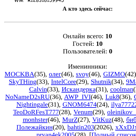
А кто здесь сейчас:
Онлайн всего:
10
Гостей:
10
Пользователей:
0
Именинники:
MOCKBA
(35)
,
олег
(46)
,
svoy
(46)
,
GIZMO
(42)
SkyTHing
(33)
,
IntelCore
(29)
,
Shutnik
(34)
,
9M
Calvin
(33)
,
Искандерка
(31)
,
coolman
(
NoNameD2sRU
(36)
,
AWP_IVI
(46)
,
Luk8
(36)
,
Nightingale
(31)
,
GNOM6474
(24)
,
ilya7772
TeoDoRFesT777
(28)
,
Venum
(29)
,
oleinikov
monhster
(46)
,
MurZ
(27)
,
VitKuz
(48)
,
би
Полежайкин
(20)
,
bahtin203
(2026)
,
xXxDJ
pryan4ek2005
(28)
, [
Полный списо