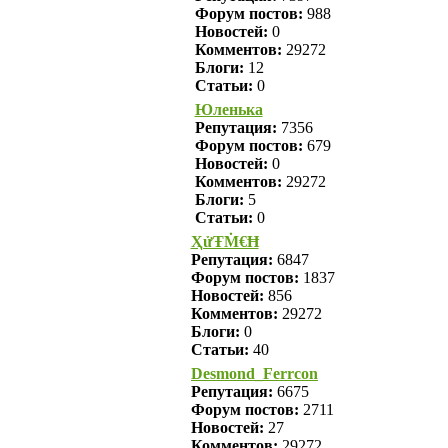
Форум постов:
988
Новостей:
0
Комментов:
29272
Блоги:
12
Статьи:
0
Юленька
Репутация:
7356
Форум постов:
679
Новостей:
0
Комментов:
29272
Блоги:
5
Статьи:
0
ҲửŦṀ€Ħ
Репутация:
6847
Форум постов:
1837
Новостей:
856
Комментов:
29272
Блоги:
0
Статьи:
40
Desmond_Ferrcon
Репутация:
6675
Форум постов:
2711
Новостей:
27
Комментов:
29272