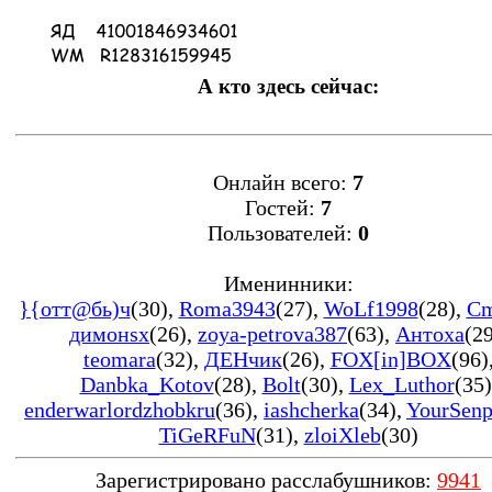
А кто здесь сейчас:
Онлайн всего:
7
Гостей:
7
Пользователей:
0
Именинники:
}{oтт@бь)ч
(30)
,
Roma3943
(27)
,
WoLf1998
(28)
,
Cm
димонsx
(26)
,
zoya-petrova387
(63)
,
Антоха
(2
teomara
(32)
,
ДЕНчик
(26)
,
FOX[in]BOX
(96)
Danbka_Kotov
(28)
,
Bolt
(30)
,
Lex_Luthor
(35)
enderwarlordzhobkru
(36)
,
iashcherka
(34)
,
YourSenp
TiGeRFuN
(31)
,
zloiXleb
(30)
Зарегистрировано расслабушников:
9941