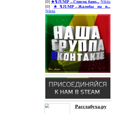
[0]
★↯JUMP→Список бано...
Nikita
[0]
★↯JUMP→Жалобы на н...
Nikita
Расслабуха.ру