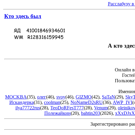
Расслабуху в
Кто здесь был
А кто здес
Онлайн в
Госте
Пользова
Именин
MOCKBA
(35)
,
олег
(46)
,
svoy
(46)
,
GIZMO
(42)
,
SaTaN
(29)
,
Sky
Искандерка
(31)
,
coolman
(25)
,
NoNameD2sRU
(36)
,
AWP_IVI
(
ilya77722rus
(28)
,
TeoDoRFesT777
(28)
,
Venum
(29)
,
oleiniko
Полежайкин
(20)
,
bahtin203
(2026)
,
xXxDJxX
Зарегистрировано ра