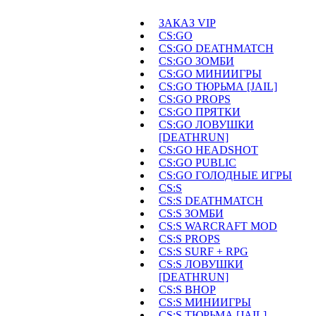
ЗАКАЗ VIP
CS:GO
CS:GO DEATHMATCH
CS:GO ЗОМБИ
CS:GO МИНИИГРЫ
CS:GO ТЮРЬМА [JAIL]
CS:GO PROPS
CS:GO ПРЯТКИ
CS:GO ЛОВУШКИ
[DEATHRUN]
CS:GO HEADSHOT
CS:GO PUBLIC
CS:GO ГОЛОДНЫЕ ИГРЫ
CS:S
CS:S DEATHMATCH
CS:S ЗОМБИ
CS:S WARCRAFT MOD
CS:S PROPS
CS:S SURF + RPG
CS:S ЛОВУШКИ
[DEATHRUN]
CS:S BHOP
CS:S МИНИИГРЫ
CS:S ТЮРЬМА [JAIL]