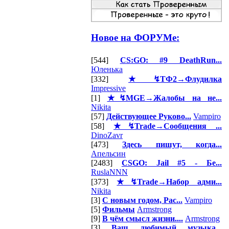
Новое на ФОРУМе:
[544]
CS:GO: #9 DeathRun...
Юленька
[332]
★↯ТФ2→Флудилка
Impressive
[1]
★↯MGE→Жалобы на не...
Nikita
[57]
Действующее Руково...
Vampiro
[58]
★↯Trade→Сообщения ...
DinoZavr
[473]
Здесь пишут, когда...
Апельсин
[2483]
CSGO: Jail #5 - Бе...
RuslaNNN
[373]
★↯Trade→Набор адми...
Nikita
[3]
С новым годом, Рас...
Vampiro
[5]
Фильмы
Armstrong
[9]
В чём смысл жизни....
Armstrong
[3]
Ваш любимый музыка...