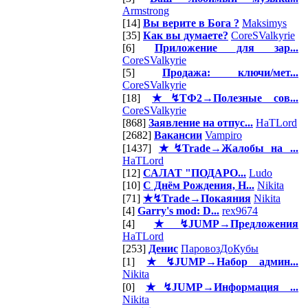
Armstrong
[14]
Вы верите в Бога ?
Maksimys
[35]
Как вы думаете?
CoreSValkyrie
[6]
Приложение для зар...
CoreSValkyrie
[5]
Продажа: ключи/мет...
CoreSValkyrie
[18]
★↯ТФ2→Полезные сов...
CoreSValkyrie
[868]
Заявление на отпус...
HaTLord
[2682]
Вакансии
Vampiro
[1437]
★↯Trade→Жалобы на ...
HaTLord
[12]
САЛАТ "ПОДАРО...
Ludo
[10]
С Днём Рождения, Н...
Nikita
[71]
★↯Trade→Покаяния
Nikita
[4]
Garry's mod: D...
rex9674
[4]
★↯JUMP→Предложения
HaTLord
[253]
Денис
ПаровозДоКубы
[1]
★↯JUMP→Набор админ...
Nikita
[0]
★↯JUMP→Информация ...
Nikita