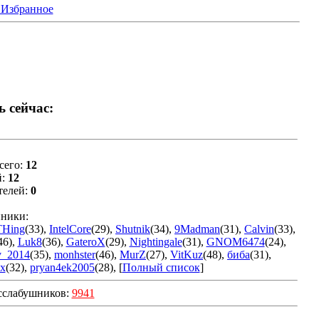
 Избранное
ь сейчас:
сего:
12
й:
12
телей:
0
ники:
THing
(33)
,
IntelCore
(29)
,
Shutnik
(34)
,
9Madman
(31)
,
Calvin
(33)
,
46)
,
Luk8
(36)
,
GateroX
(29)
,
Nightingale
(31)
,
GNOM6474
(24)
,
v_2014
(35)
,
monhster
(46)
,
MurZ
(27)
,
VitKuz
(48)
,
биба
(31)
,
x
(32)
,
pryan4ek2005
(28)
, [
Полный список
]
сслабушников:
9941