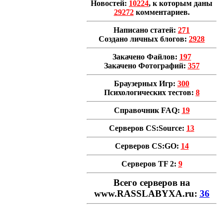
Новостей:
10224
, к которым даны
29272
комментариев.
Написано статей:
271
Создано личных блогов:
2928
Закачено Файлов:
197
Закачено Фотографий:
357
Браузерных Игр:
300
Психологических тестов:
8
Справочник FAQ:
19
Серверов CS:Source:
13
Серверов CS:GO:
14
Серверов TF 2:
9
Всего cерверов на
www.RASSLABYXA.ru:
36