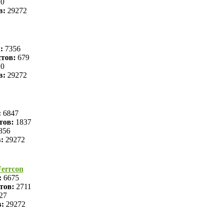
0
в:
29272
я:
7356
тов:
679
0
в:
29272
:
6847
тов:
1837
856
в:
29272
errcon
:
6675
тов:
2711
27
в:
29272