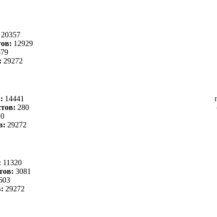
:
20357
ов:
12929
79
:
29272
я:
14441
тов:
280
0
в:
29272
:
11320
тов:
3081
603
в:
29272