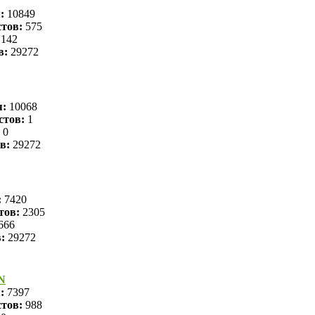
я:
10849
тов:
575
142
в:
29272
я:
10068
стов:
1
0
в:
29272
:
7420
тов:
2305
666
в:
29272
N
я:
7397
тов:
988