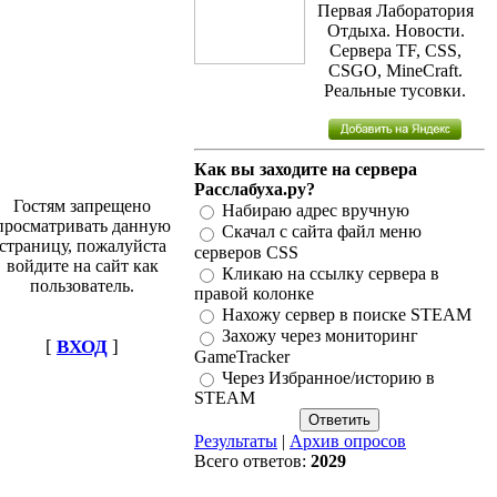
Первая Лаборатория
Отдыха. Новости.
Сервера TF, CSS,
CSGO, MineCraft.
Реальные тусовки.
Как вы заходите на сервера
Расслабуха.ру?
Гостям запрещено
Набираю адрес вручную
просматривать данную
Скачал с сайта файл меню
страницу, пожалуйста
серверов CSS
войдите на сайт как
Кликаю на ссылку сервера в
пользователь.
правой колонке
Нахожу сервер в поиске STEAM
Захожу через мониторинг
[
ВХОД
]
GameTracker
Через Избранное/историю в
STEAM
Результаты
|
Архив опросов
Всего ответов:
2029