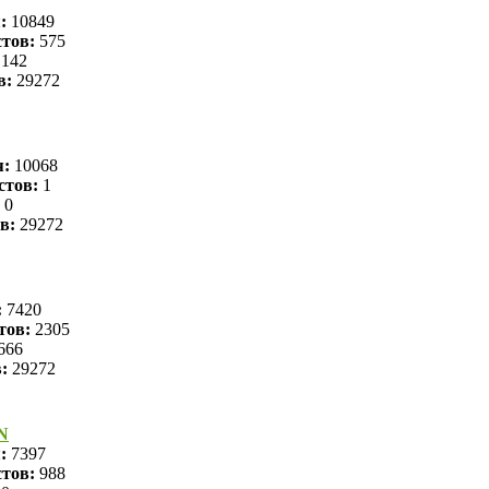
я:
10849
тов:
575
142
в:
29272
я:
10068
стов:
1
0
в:
29272
:
7420
тов:
2305
666
в:
29272
N
я:
7397
тов:
988