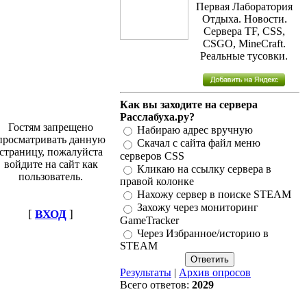
Первая Лаборатория
Отдыха. Новости.
Сервера TF, CSS,
CSGO, MineCraft.
Реальные тусовки.
Как вы заходите на сервера
Расслабуха.ру?
Гостям запрещено
Набираю адрес вручную
просматривать данную
Скачал с сайта файл меню
страницу, пожалуйста
серверов CSS
войдите на сайт как
Кликаю на ссылку сервера в
пользователь.
правой колонке
Нахожу сервер в поиске STEAM
Захожу через мониторинг
[
ВХОД
]
GameTracker
Через Избранное/историю в
STEAM
Результаты
|
Архив опросов
Всего ответов:
2029