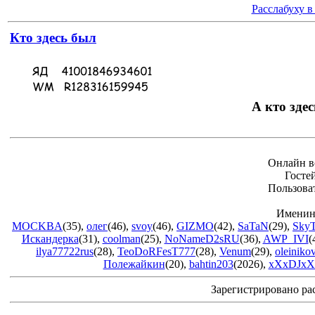
Расслабуху в
Кто здесь был
А кто здес
Онлайн в
Госте
Пользова
Именин
MOCKBA
(35)
,
олег
(46)
,
svoy
(46)
,
GIZMO
(42)
,
SaTaN
(29)
,
Sky
Искандерка
(31)
,
coolman
(25)
,
NoNameD2sRU
(36)
,
AWP_IVI
(
ilya77722rus
(28)
,
TeoDoRFesT777
(28)
,
Venum
(29)
,
oleiniko
Полежайкин
(20)
,
bahtin203
(2026)
,
xXxDJxX
Зарегистрировано ра