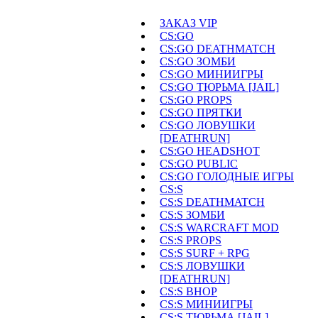
ЗАКАЗ VIP
CS:GO
CS:GO DEATHMATCH
CS:GO ЗОМБИ
CS:GO МИНИИГРЫ
CS:GO ТЮРЬМА [JAIL]
CS:GO PROPS
CS:GO ПРЯТКИ
CS:GO ЛОВУШКИ
[DEATHRUN]
CS:GO HEADSHOT
CS:GO PUBLIC
CS:GO ГОЛОДНЫЕ ИГРЫ
CS:S
CS:S DEATHMATCH
CS:S ЗОМБИ
CS:S WARCRAFT MOD
CS:S PROPS
CS:S SURF + RPG
CS:S ЛОВУШКИ
[DEATHRUN]
CS:S BHOP
CS:S МИНИИГРЫ
CS:S ТЮРЬМА [JAIL]