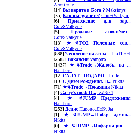
Armstrong
[14]
Вы верите в Бога ?
Maksimys
[35]
Как вы думаете?
CoreSValkyrie
[6]
Приложение для зар...
CoreSValkyrie
[5]
Продажа: ключи/мет...
CoreSValkyrie
[18]
★↯ТФ2→Полезные сов...
CoreSValkyrie
[868]
Заявление на отпус...
HaTLord
[2682]
Вакансии
Vampiro
[1437]
★↯Trade→Жалобы на ...
HaTLord
[12]
САЛАТ "ПОДАРО...
Ludo
[10]
С Днём Рождения, Н...
Nikita
[71]
★↯Trade→Покаяния
Nikita
[4]
Garry's mod: D...
rex9674
[4]
★↯JUMP→Предложения
HaTLord
[253]
Денис
ПаровозДоКубы
[1]
★↯JUMP→Набор админ...
Nikita
[0]
★↯JUMP→Информация ...
Nikita