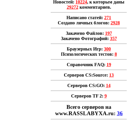
Новостей:
10224
, к которым даны
29272
комментариев.
Написано статей:
271
Создано личных блогов:
2928
Закачено Файлов:
197
Закачено Фотографий:
357
Браузерных Игр:
300
Психологических тестов:
8
Справочник FAQ:
19
Серверов CS:Source:
13
Серверов CS:GO:
14
Серверов TF 2:
9
Всего cерверов на
www.RASSLABYXA.ru:
36