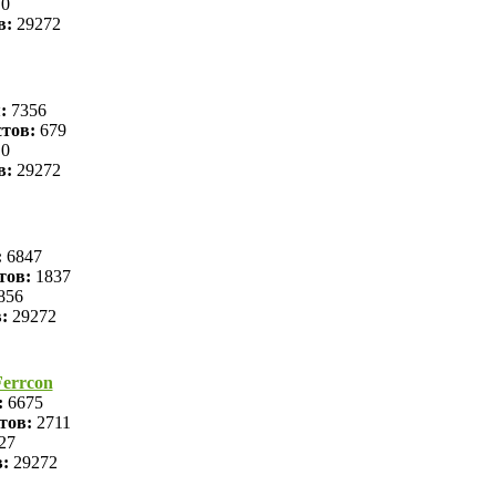
0
в:
29272
я:
7356
тов:
679
0
в:
29272
:
6847
тов:
1837
856
в:
29272
errcon
:
6675
тов:
2711
27
в:
29272