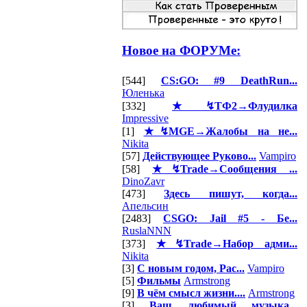
Новое на ФОРУМе:
[544]
CS:GO: #9 DeathRun...
Юленька
[332]
★↯ТФ2→Флудилка
Impressive
[1]
★↯MGE→Жалобы на не...
Nikita
[57]
Действующее Руково...
Vampiro
[58]
★↯Trade→Сообщения ...
DinoZavr
[473]
Здесь пишут, когда...
Апельсин
[2483]
CSGO: Jail #5 - Бе...
RuslaNNN
[373]
★↯Trade→Набор адми...
Nikita
[3]
С новым годом, Рас...
Vampiro
[5]
Фильмы
Armstrong
[9]
В чём смысл жизни....
Armstrong
[3]
Ваш любимый музыка...