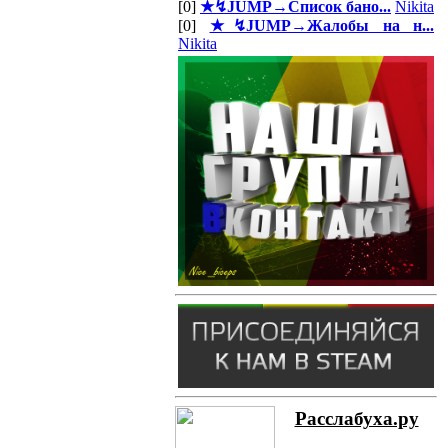
[0]
★↯JUMP→Список бано...
Nikita
[0]
★↯JUMP→Жалобы на н...
Nikita
Расслабуха.ру