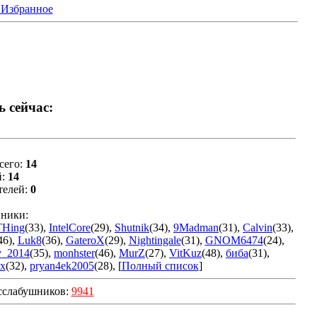
 Избранное
ь сейчас:
сего:
14
й:
14
телей:
0
ники:
THing
(33)
,
IntelCore
(29)
,
Shutnik
(34)
,
9Madman
(31)
,
Calvin
(33)
,
46)
,
Luk8
(36)
,
GateroX
(29)
,
Nightingale
(31)
,
GNOM6474
(24)
,
v_2014
(35)
,
monhster
(46)
,
MurZ
(27)
,
VitKuz
(48)
,
биба
(31)
,
x
(32)
,
pryan4ek2005
(28)
, [
Полный список
]
сслабушников:
9941