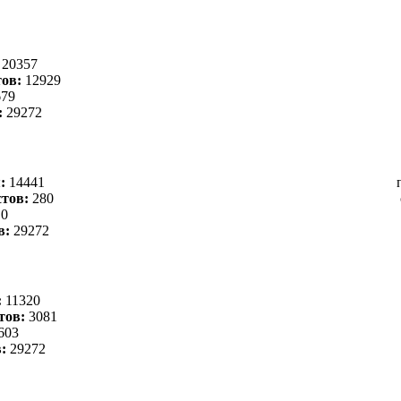
:
20357
ов:
12929
79
:
29272
я:
14441
тов:
280
0
в:
29272
:
11320
тов:
3081
603
в:
29272