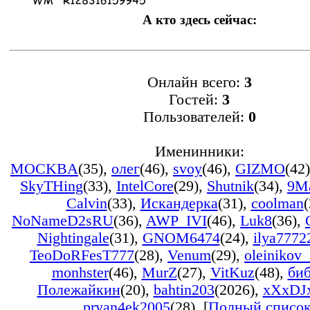
А кто здесь сейчас:
Онлайн всего:
3
Гостей:
3
Пользователей:
0
Именинники:
MOCKBA
(35)
,
олег
(46)
,
svoy
(46)
,
GIZMO
(42)
SkyTHing
(33)
,
IntelCore
(29)
,
Shutnik
(34)
,
9M
Calvin
(33)
,
Искандерка
(31)
,
coolman
(
NoNameD2sRU
(36)
,
AWP_IVI
(46)
,
Luk8
(36)
,
Nightingale
(31)
,
GNOM6474
(24)
,
ilya7772
TeoDoRFesT777
(28)
,
Venum
(29)
,
oleinikov
monhster
(46)
,
MurZ
(27)
,
VitKuz
(48)
,
би
Полежайкин
(20)
,
bahtin203
(2026)
,
xXxDJ
pryan4ek2005
(28)
, [
Полный списо