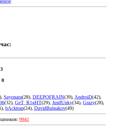
анное
йчас:
:
3
:
0
:
)
,
Sayonara
(28)
,
DEEPOFRAIN
(39)
,
AndroiD
(42)
,
96
(32)
,
GeT_R1gHT
(29)
,
JustfUnky
(34)
,
Grazy
(28)
,
5)
,
bAcktrap
(24)
,
DavidBulgakov
(49)
ушников:
9941