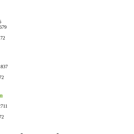
6
679
272
837
72
on
711
72