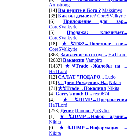
Armstrong
[14]
Вы верите в Бога ?
Maksimys
[35]
Как вы думаете?
CoreSValkyrie
[6]
Приложение для зар...
CoreSValkyrie
[5]
Продажа: ключи/мет...
CoreSValkyrie
[18]
★↯ТФ2→Полезные сов...
CoreSValkyrie
[868]
Заявление на отпус...
HaTLord
[2682]
Вакансии
Vampiro
[1437]
★↯Trade→Жалобы на ...
HaTLord
[12]
САЛАТ "ПОДАРО...
Ludo
[10]
С Днём Рождения, Н...
Nikita
[71]
★↯Trade→Покаяния
Nikita
[4]
Garry's mod: D...
rex9674
[4]
★↯JUMP→Предложения
HaTLord
[253]
Денис
ПаровозДоКубы
[1]
★↯JUMP→Набор админ...
Nikita
[0]
★↯JUMP→Информация ...
Nikita