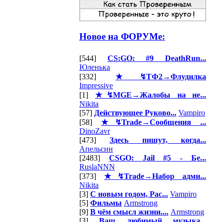
Новое на ФОРУМе:
[544]
CS:GO: #9 DeathRun...
Юленька
[332]
★↯ТФ2→Флудилка
Impressive
[1]
★↯MGE→Жалобы на не...
Nikita
[57]
Действующее Руково...
Vampiro
[58]
★↯Trade→Сообщения ...
DinoZavr
[473]
Здесь пишут, когда...
Апельсин
[2483]
CSGO: Jail #5 - Бе...
RuslaNNN
[373]
★↯Trade→Набор адми...
Nikita
[3]
С новым годом, Рас...
Vampiro
[5]
Фильмы
Armstrong
[9]
В чём смысл жизни....
Armstrong
[3]
Ваш любимый музыка...