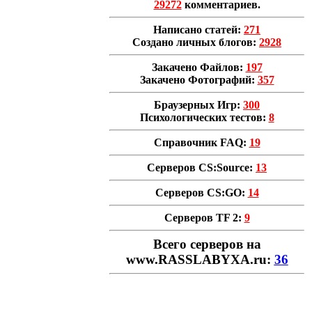
29272
комментариев.
Написано статей:
271
Создано личных блогов:
2928
Закачено Файлов:
197
Закачено Фотографий:
357
Браузерных Игр:
300
Психологических тестов:
8
Справочник FAQ:
19
Серверов CS:Source:
13
Серверов CS:GO:
14
Серверов TF 2:
9
Всего cерверов на
www.RASSLABYXA.ru:
36