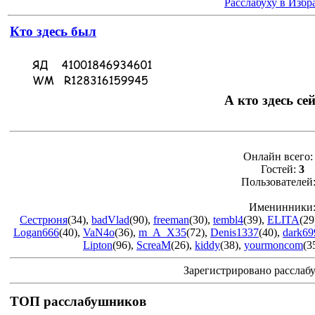
Расслабуху в Избр
Кто здесь был
А кто здесь се
Онлайн всего
Гостей:
3
Пользователей
Именинники
Сестрюня
(34)
,
badVlad
(90)
,
freeman
(30)
,
tembl4
(39)
,
ELITA
(29
Logan666
(40)
,
VaN4o
(36)
,
m_A_X35
(72)
,
Denis1337
(40)
,
dark69
Lipton
(96)
,
ScreaM
(26)
,
kiddy
(38)
,
yourmoncom
(3
Зарегистрировано расслаб
ТОП расслабушников