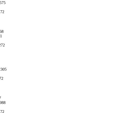
575
272
68
1
272
305
72
7
988
272