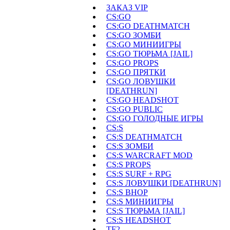
ЗАКАЗ VIP
CS:GO
CS:GO DEATHMATCH
CS:GO ЗОМБИ
CS:GO МИНИИГРЫ
CS:GO ТЮРЬМА [JAIL]
CS:GO PROPS
CS:GO ПРЯТКИ
CS:GO ЛОВУШКИ
[DEATHRUN]
CS:GO HEADSHOT
CS:GO PUBLIC
CS:GO ГОЛОДНЫЕ ИГРЫ
CS:S
CS:S DEATHMATCH
CS:S ЗОМБИ
CS:S WARCRAFT MOD
CS:S PROPS
CS:S SURF + RPG
CS:S ЛОВУШКИ [DEATHRUN]
CS:S BHOP
CS:S МИНИИГРЫ
CS:S ТЮРЬМА [JAIL]
CS:S HEADSHOT
TF2