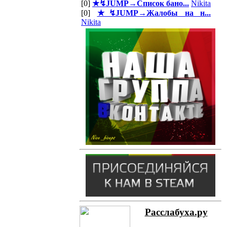
[0]
★↯JUMP→Список бано...
Nikita
[0]
★↯JUMP→Жалобы на н...
Nikita
Расслабуха.ру