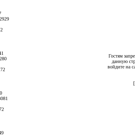
7
2929
72
41
Гостям запр
280
данную стр
войдите на с
272
0
081
72
49