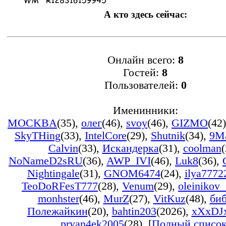
А кто здесь сейчас:
Онлайн всего:
8
Гостей:
8
Пользователей:
0
Именинники:
MOCKBA
(35)
,
олег
(46)
,
svoy
(46)
,
GIZMO
(42)
SkyTHing
(33)
,
IntelCore
(29)
,
Shutnik
(34)
,
9M
Calvin
(33)
,
Искандерка
(31)
,
coolman
(
NoNameD2sRU
(36)
,
AWP_IVI
(46)
,
Luk8
(36)
,
Nightingale
(31)
,
GNOM6474
(24)
,
ilya7772
TeoDoRFesT777
(28)
,
Venum
(29)
,
oleinikov
monhster
(46)
,
MurZ
(27)
,
VitKuz
(48)
,
би
Полежайкин
(20)
,
bahtin203
(2026)
,
xXxDJ
pryan4ek2005
(28)
, [
Полный списо