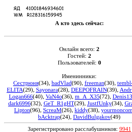
А кто здесь сейчас:
Онлайн всего:
2
Гостей:
2
Пользователей:
0
Именинники:
Сестрюня
(34)
,
badVlad
(90)
,
freeman
(30)
,
tembl
ELITA
(29)
,
Sayonara
(28)
,
DEEPOFRAIN
(39)
,
Andr
Logan666
(40)
,
VaN4o
(36)
,
m_A_X35
(72)
,
Denis1
dark6996
(32)
,
GeT_R1gHT
(29)
,
JustfUnky
(34)
,
Gr
Lipton
(96)
,
ScreaM
(26)
,
kiddy
(38)
,
yourmonco
bAcktrap
(24)
,
DavidBulgakov
(49)
Зарегистрировано расслабушников:
9941