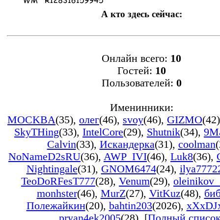
А кто здесь сейчас:
Онлайн всего:
10
Гостей:
10
Пользователей:
0
Именинники:
MOCKBA
(35)
,
олег
(46)
,
svoy
(46)
,
GIZMO
(42)
SkyTHing
(33)
,
IntelCore
(29)
,
Shutnik
(34)
,
9M
Calvin
(33)
,
Искандерка
(31)
,
coolman
(
NoNameD2sRU
(36)
,
AWP_IVI
(46)
,
Luk8
(36)
,
Nightingale
(31)
,
GNOM6474
(24)
,
ilya7772
TeoDoRFesT777
(28)
,
Venum
(29)
,
oleinikov
monhster
(46)
,
MurZ
(27)
,
VitKuz
(48)
,
би
Полежайкин
(20)
,
bahtin203
(2026)
,
xXxDJ
pryan4ek2005
(28)
, [
Полный списо