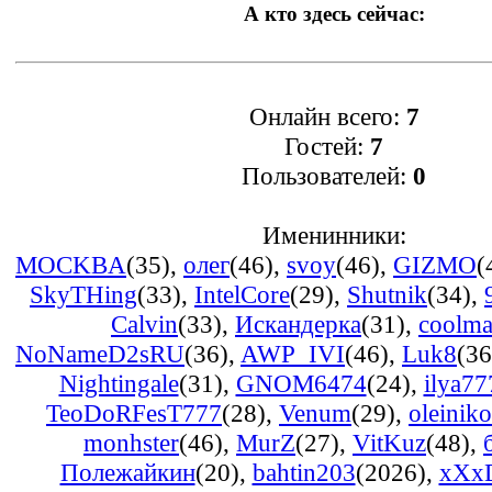
А кто здесь сейчас:
Онлайн всего:
7
Гостей:
7
Пользователей:
0
Именинники:
MOCKBA
(35)
,
олег
(46)
,
svoy
(46)
,
GIZMO
(
SkyTHing
(33)
,
IntelCore
(29)
,
Shutnik
(34)
,
Calvin
(33)
,
Искандерка
(31)
,
coolm
NoNameD2sRU
(36)
,
AWP_IVI
(46)
,
Luk8
(36
Nightingale
(31)
,
GNOM6474
(24)
,
ilya77
TeoDoRFesT777
(28)
,
Venum
(29)
,
oleinik
monhster
(46)
,
MurZ
(27)
,
VitKuz
(48)
,
Полежайкин
(20)
,
bahtin203
(2026)
,
xXx