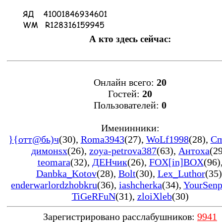
А кто здесь сейчас:
Онлайн всего:
20
Гостей:
20
Пользователей:
0
Именинники:
}{oтт@бь)ч
(30)
,
Roma3943
(27)
,
WoLf1998
(28)
,
Cm
димонsx
(26)
,
zoya-petrova387
(63)
,
Антоха
(2
teomara
(32)
,
ДЕНчик
(26)
,
FOX[in]BOX
(96)
Danbka_Kotov
(28)
,
Bolt
(30)
,
Lex_Luthor
(35)
enderwarlordzhobkru
(36)
,
iashcherka
(34)
,
YourSenp
TiGeRFuN
(31)
,
zloiXleb
(30)
Зарегистрировано расслабушников:
9941