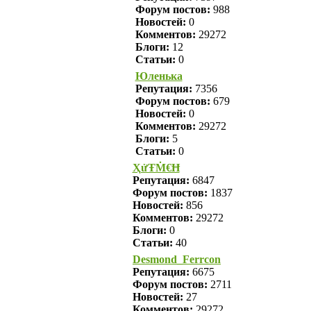
Форум постов:
988
Новостей:
0
Комментов:
29272
Блоги:
12
Статьи:
0
Юленька
Репутация:
7356
Форум постов:
679
Новостей:
0
Комментов:
29272
Блоги:
5
Статьи:
0
ҲửŦṀ€Ħ
Репутация:
6847
Форум постов:
1837
Новостей:
856
Комментов:
29272
Блоги:
0
Статьи:
40
Desmond_Ferrcon
Репутация:
6675
Форум постов:
2711
Новостей:
27
Комментов:
29272