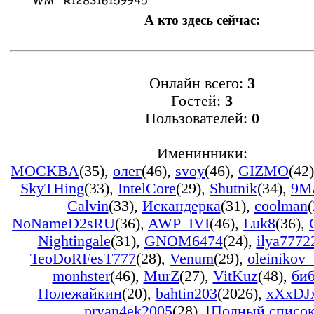
А кто здесь сейчас:
Онлайн всего:
3
Гостей:
3
Пользователей:
0
Именинники:
MOCKBA
(35)
,
олег
(46)
,
svoy
(46)
,
GIZMO
(42)
SkyTHing
(33)
,
IntelCore
(29)
,
Shutnik
(34)
,
9M
Calvin
(33)
,
Искандерка
(31)
,
coolman
(
NoNameD2sRU
(36)
,
AWP_IVI
(46)
,
Luk8
(36)
,
Nightingale
(31)
,
GNOM6474
(24)
,
ilya7772
TeoDoRFesT777
(28)
,
Venum
(29)
,
oleinikov
monhster
(46)
,
MurZ
(27)
,
VitKuz
(48)
,
би
Полежайкин
(20)
,
bahtin203
(2026)
,
xXxDJ
pryan4ek2005
(28)
, [
Полный списо