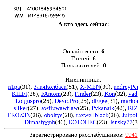
А кто здесь сейчас:
Онлайн всего:
6
Гостей:
6
Пользователей:
0
Именинники:
n1pa
(31)
,
ЗлаяКолбаса
(51)
,
X-MEN
(30)
,
andreyPe
KILFI
(28)
,
FAntom
(28)
,
Finder
(23)
,
Kon
(32)
,
vad
Lolguspro
(26)
,
DevidPro
(25)
,
dEgee
(31)
,
marko
sliker
(27)
,
awfluwawflaw
(25)
,
Pykansik
(42)
,
RIZ
FROZ3N
(26)
,
oboltys
(28)
,
raxwellblack
(26)
,
Juipo
Dimasfggnb
(46)
,
КОТОПЕС
(23)
,
lsnsky77
(3
Зарегистрировано расслабушников:
9941