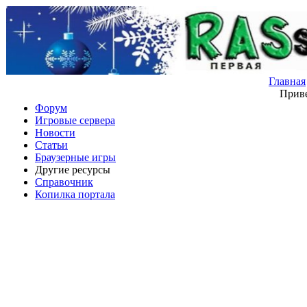
Главная
Приве
Форум
Игровые сервера
Новости
Статьи
Браузерные игры
Другие ресурсы
Справочник
Копилка портала